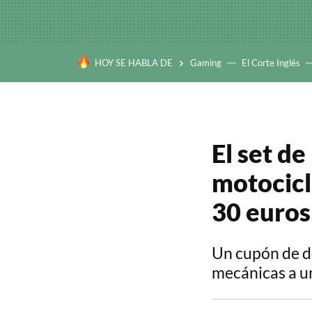
HOY SE HABLA DE
Gaming
El Corte Inglés
El set d
motocicl
30 euro
Un cupón de d
mecánicas a un