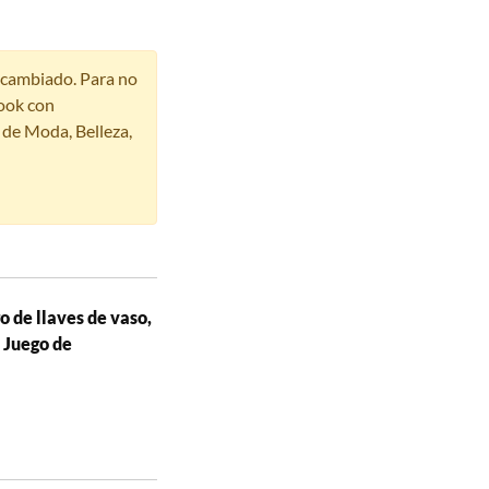
r cambiado. Para no
ook con
s de Moda, Belleza,
 de llaves de vaso,
 Juego de