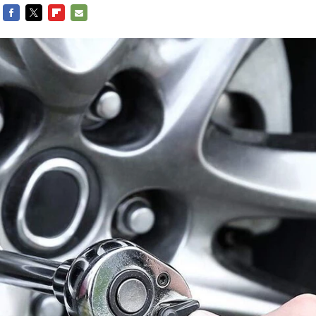
FACEBOOK
TWITTER
FLIPBOARD
E-
MAIL