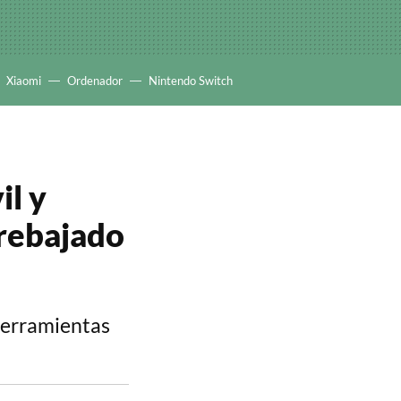
Xiaomi
Ordenador
Nintendo Switch
il y
 rebajado
herramientas