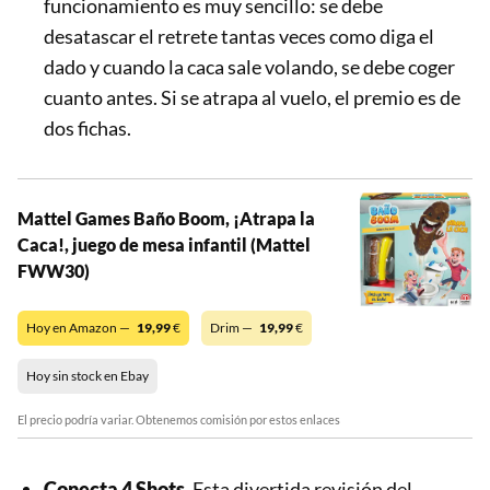
funcionamiento es muy sencillo: se debe
desatascar el retrete tantas veces como diga el
dado y cuando la caca sale volando, se debe coger
cuanto antes. Si se atrapa al vuelo, el premio es de
dos fichas.
Mattel Games Baño Boom, ¡Atrapa la
Caca!, juego de mesa infantil (Mattel
FWW30)
Hoy en Amazon —
19,99
€
Drim —
19,99
€
Hoy sin stock en Ebay
El precio podría variar. Obtenemos comisión por estos enlaces
Conecta 4 Shots
. Esta divertida revisión del