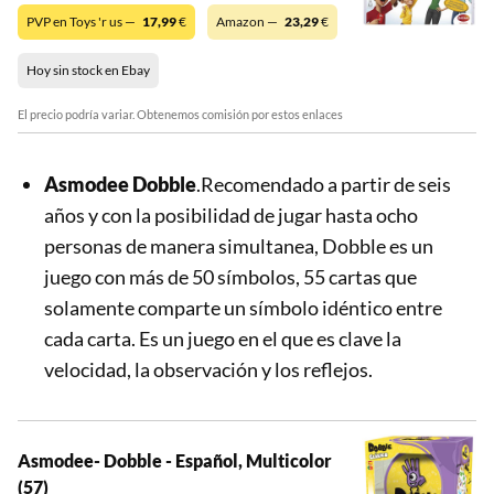
PVP en Toys 'r us —
17,99
€
Amazon —
23,29
€
Hoy sin stock en Ebay
El precio podría variar. Obtenemos comisión por estos enlaces
Asmodee Dobble
.Recomendado a partir de seis
años y con la posibilidad de jugar hasta ocho
personas de manera simultanea, Dobble es un
juego con más de 50 símbolos, 55 cartas que
solamente comparte un símbolo idéntico entre
cada carta. Es un juego en el que es clave la
velocidad, la observación y los reflejos.
Asmodee- Dobble - Español, Multicolor
(57)