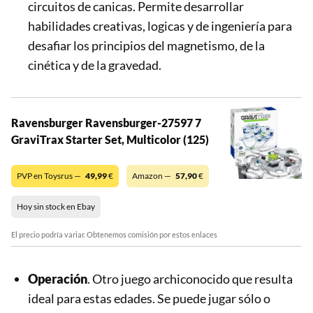
circuitos de canicas. Permite desarrollar
habilidades creativas, logicas y de ingeniería para
desafiar los principios del magnetismo, de la
cinética y de la gravedad.
Ravensburger Ravensburger-27597 7
GraviTrax Starter Set, Multicolor (125)
PVP en Toysrus —
49,99
€
Amazon —
57,90
€
Hoy sin stock en Ebay
El precio podría variar. Obtenemos comisión por estos enlaces
Operación
. Otro juego archiconocido que resulta
ideal para estas edades. Se puede jugar sólo o