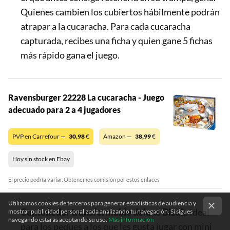
Quienes cambien los cubiertos hábilmente podrán
atrapar a la cucaracha. Para cada cucaracha
capturada, recibes una ficha y quien gane 5 fichas
más rápido gana el juego.
Ravensburger 22228 La cucaracha - Juego
adecuado para 2 a 4 jugadores
PVP en Carrefour —
30,98
€
Amazon —
38,99
€
Hoy sin stock en Ebay
El precio podría variar. Obtenemos comisión por estos enlaces
Utilizamos cookies de terceros para generar estadísticas de audiencia y
Contenedor transformable deluxe Bizak
. Ideal
mostrar publicidad personalizada analizando tu navegación. Si sigues
navegando estarás aceptando su uso.
Más información
para los peques a los que les gusta jugar con mini