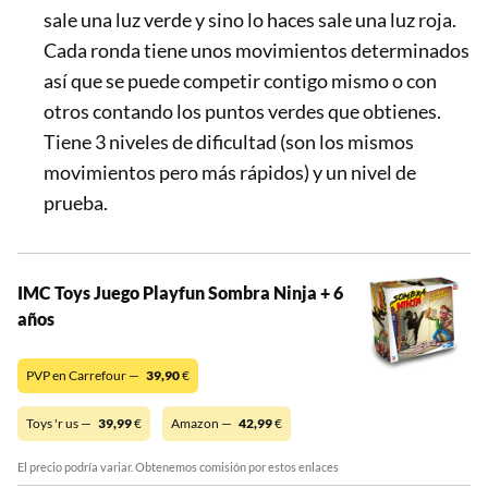
sale una luz verde y sino lo haces sale una luz roja.
Cada ronda tiene unos movimientos determinados
así que se puede competir contigo mismo o con
otros contando los puntos verdes que obtienes.
Tiene 3 niveles de dificultad (son los mismos
movimientos pero más rápidos) y un nivel de
prueba.
IMC Toys Juego Playfun Sombra Ninja + 6
años
PVP en Carrefour —
39,90
€
Toys 'r us —
39,99
€
Amazon —
42,99
€
El precio podría variar. Obtenemos comisión por estos enlaces