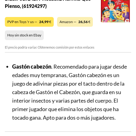
Pienso, (61924297)
PVP en Toys 'r us —
24,99
€
Amazon —
26,56
€
Hoy sin stock en Ebay
El precio podría variar. Obtenemos comisión por estos enlaces
Gastón cabezón
. Recomendado para jugar desde
edades muy tempranas, Gastón cabezón es un
juego de adivinar piezas por el tacto dentro de la
cabeza de Gastón el Cabezón, que guarda en su
interior insectos y varias partes del cuerpo. El
primer jugador que elimina los objetos que ha
tocado gana. Apto para dos o más jugadores.