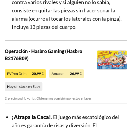
contra varios rivales y si alguien no lo sabía,
consiste en quitar las piezas sin hacer sonar la
alarma (ocurre al tocar los laterales con la pinza).
Incluye 13 piezas del cuerpo.
Operación - Hasbro Gaming (Hasbro
B2176B09)
PVP en Drim —
20,99
€
Amazon —
26,99
€
Hoy sin stock en Ebay
El precio podría variar. Obtenemos comisión por estos enlaces
¡Atrapa la Caca!
. El juego más escatológico del
año es garantía de risas y diversión. El