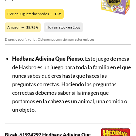
PVP en Jugueteriaenredos —
15
€
Amazon —
15,95
€
Hoy sin stock en Ebay
El precio podría variar. Obtenemos comisión por estos enlaces
Hedbanz Adivina Que Pienso
. Este juego de mesa
de Hasbro es un juego para toda la familia en el que
nunca sabes qué eres hasta que haces las
preguntas correctas. Haciendo las preguntas
correctas debemos saber si la imagen que
portamos en la cabeza es un animal, una comida o
un objeto.
Bizak-61924297 Hedbanz Adivina Que