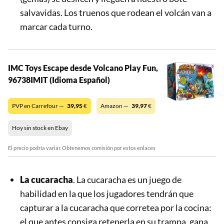
salvavidas. Los truenos que rodean el volcán van a
marcar cada turno.
IMC Toys Escape desde Volcano Play Fun,
96738IMIT (Idioma Español)
PVP en Carrefour —
39,95
€
Amazon —
39,97
€
Hoy sin stock en Ebay
El precio podría variar. Obtenemos comisión por estos enlaces
La cucaracha
. La cucaracha es un juego de
habilidad en la que los jugadores tendrán que
capturar a la cucaracha que corretea por la cocina:
el que antes consiga retenerla en su trampa, gana.