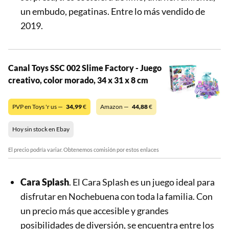
un embudo, pegatinas. Entre lo más vendido de
2019.
Canal Toys SSC 002 Slime Factory - Juego
creativo, color morado, 34 x 31 x 8 cm
PVP en Toys 'r us —
34,99
€
Amazon —
44,88
€
Hoy sin stock en Ebay
El precio podría variar. Obtenemos comisión por estos enlaces
Cara Splash
. El Cara Splash es un juego ideal para
disfrutar en Nochebuena con toda la familia. Con
un precio más que accesible y grandes
posibilidades de diversión, se encuentra entre los