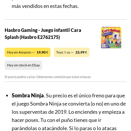
más vendidos en estas fechas.
Hasbro Gaming - Juego infantil Cara
Splash (Hasbro E2762175)
Hoy en Amazon —
19,90
€
Toys 'r us —
22,99
€
Hoy sin stock en Ebay
El precio podría variar. Obtenemos comisión por estos enlaces
Sombra Ninja
. Su precio es el único freno para que
el juego Sombra Ninja se convierta (o no) en uno de
los superventas de 2019. Lo enciendes y empieza a
hacer poses. Tu con el puño tienes que ir
parándolas o atacándole. Si lo paras o lo atacas