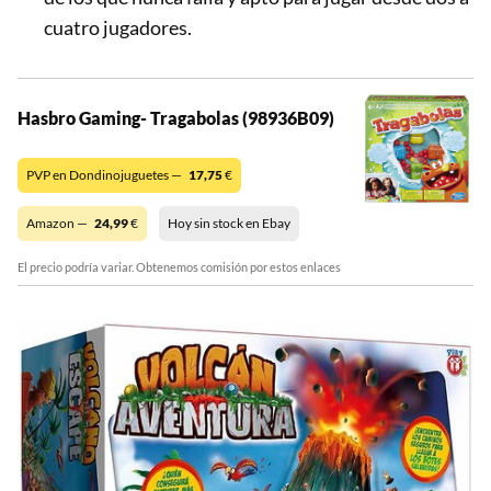
cuatro jugadores.
Hasbro Gaming- Tragabolas (98936B09)
PVP en Dondinojuguetes —
17,75
€
Amazon —
24,99
€
Hoy sin stock en Ebay
El precio podría variar. Obtenemos comisión por estos enlaces