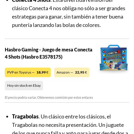
clásico Conecta 4 nos obliga no sólo a ser grandes
estrategas para ganar, sin también a tener buena
puntería lanzando las bolas de colores.
Hasbro Gaming - Juego de mesa Conecta
4 Shots (Hasbro E3578175)
PVP en Toysrus —
18,99
€
Amazon —
22,95
€
Hoy sin stock en Ebay
El precio podría variar. Obtenemos comisión por estos enlaces
Tragabolas
. Un clásico entre los clásicos, el
Tragabolas no necesita presentación. Un juguete
de los que nunca falla y apto para jugar desde dos a