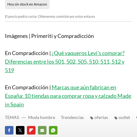
Hoy sin stock en Amazon
El precio podría variar. Obtenemos comisión por estos enlaces
Imágenes | Primeriti y Compradicción
En Compradicción |
¿Qué vaqueros Levi's comprar?
Diferencias entre los 501, 502, 505, 510, 511, 512 y
519
En Compradicción |
Marcas que aún fabrican en
España: 10 tiendas para comprar ropa y calzado Made
in Spain
TEMAS
Moda hombre
Trendencias
ofertas
outlet