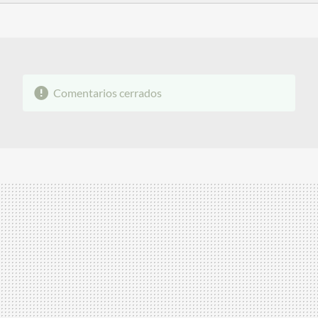
FACEBOOK
TWITTER
FLIPBOARD
E-
WHATSAPP
MAIL
Comentarios cerrados