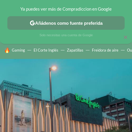
Ya puedes ver más de Compradiccion en Google
CHOLLOS TELEGRAM
OFERTAS EN MÓVILES
OFERTAS EN 
Añádenos como fuente preferida
Solo necesitas una cuenta de Google
×
HOY SE HABLA DE
Gaming
El Corte Inglés
Zapatillas
Freidora de aire
Ou