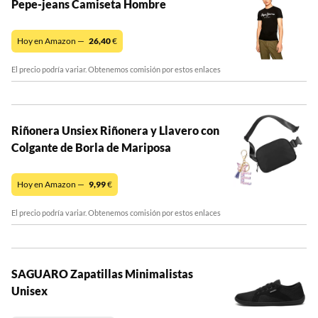
Pepe-jeans Camiseta Hombre
Hoy en Amazon —
26,40
€
El precio podría variar. Obtenemos comisión por estos enlaces
Riñonera Unsiex Riñonera y Llavero con
Colgante de Borla de Mariposa
Hoy en Amazon —
9,99
€
El precio podría variar. Obtenemos comisión por estos enlaces
SAGUARO Zapatillas Minimalistas
Unisex