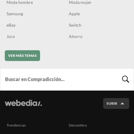
Moda hombre
Moda mujer
Samsung
Apple
eBay
Switch
Jura
Ahorro
VER MÁS TEMAS
BUSCA
SUBIR
Trendencias
Decoesfera