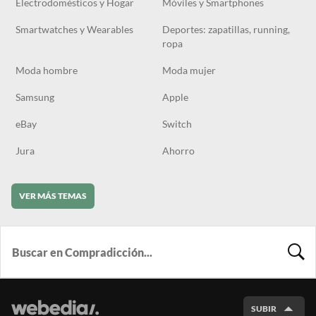
Electrodomésticos y Hogar
Móviles y Smartphones
Smartwatches y Wearables
Deportes: zapatillas, running,
ropa
Moda hombre
Moda mujer
Samsung
Apple
eBay
Switch
Jura
Ahorro
VER MÁS TEMAS
BUSCA
SUBIR