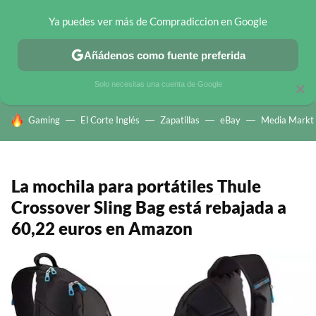
Ya puedes ver más de Compradiccion en Google
CHOLLOS TELEGRAM
OFERTAS EN MÓVILES
OFERTAS EN 
Añádenos como fuente preferida
Solo necesitas una cuenta de Google
×
HOY SE HABLA DE
Gaming
El Corte Inglés
Zapatillas
eBay
Media Markt
La mochila para portátiles Thule
Crossover Sling Bag está rebajada a
60,22 euros en Amazon