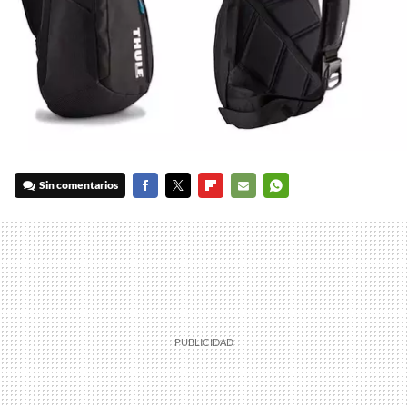
Sin comentarios
FACEBOOK
TWITTER
FLIPBOARD
E-
WHATSAPP
MAIL