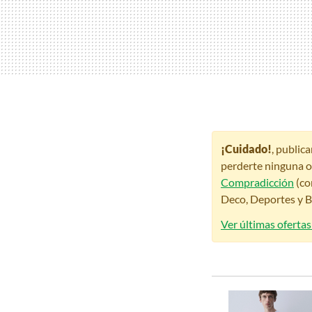
¡Cuidado!
, public
perderte ninguna o
Compradicción
(co
Deco, Deportes y Be
Ver últimas oferta