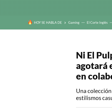
HOY SE HABLA DE
Gaming
El Corte Inglés
Ni El Pul
agotará 
en colab
Una colección
estilismos cas