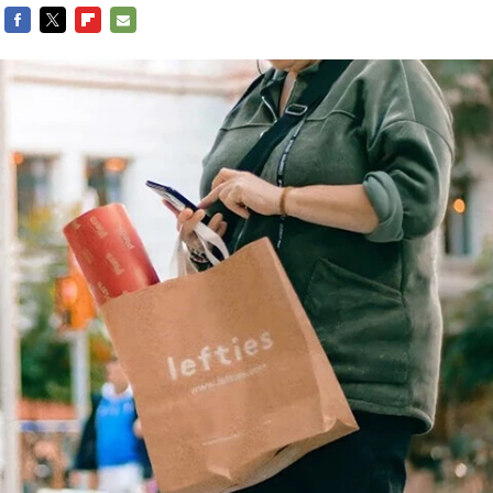
FACEBOOK
TWITTER
FLIPBOARD
E-
MAIL