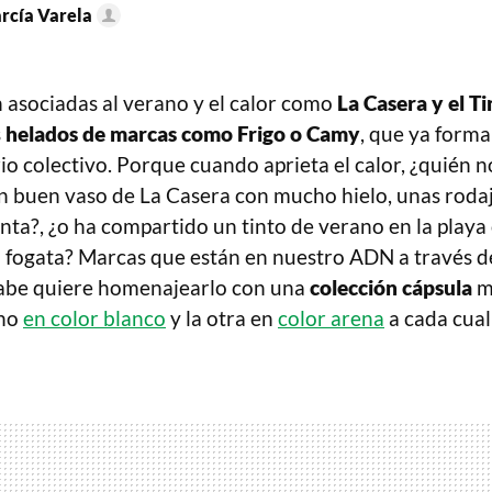
arcía Varela
 asociadas al verano y el calor como
La Casera y el T
s
helados de marcas como Frigo o Camy
, que ya forma
o colectivo. Porque cuando aprieta el calor, ¿quién n
n buen vaso de La Casera con mucho hielo, unas rodaj
nta?, ¿o ha compartido un tinto de verano en la playa
 fogata? Marcas que están en nuestro ADN a través de
sabe quiere homenajearlo con una
colección cápsula
mu
uno
en color blanco
y la otra en
color arena
a cada cual