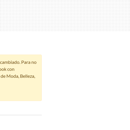
r cambiado. Para no
ook con
s de Moda, Belleza,