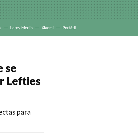
s
Leroy Merlin
Xiaomi
Portátil
e se
r Lefties
ectas para