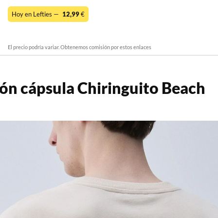
Hoy en Lefties —
12,99
€
El precio podría variar. Obtenemos comisión por estos enlaces
ión cápsula Chiringuito Beach