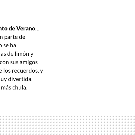
into de Verano
…
n parte de
o se ha
as de limón y
 con sus amigos
 los recuerdos, y
y divertida.
 más chula.