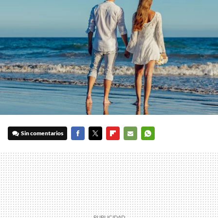
Sin comentarios
FACEBOOK
TWITTER
FLIPBOARD
E-
WHATSAPP
MAIL