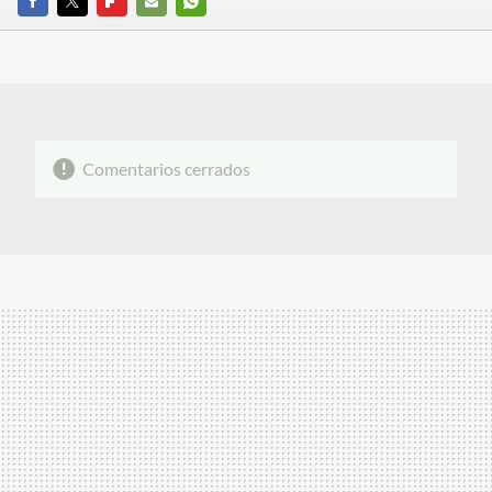
FACEBOOK
TWITTER
FLIPBOARD
E-
WHATSAPP
MAIL
Comentarios cerrados