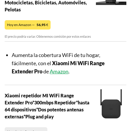
Motocicletas, Bicicletas, Automóviles,
Pelotas
Hoy en Amazon —
56,95
€
El precio podría variar. Obtenemos comisión por estos enlaces
Aumenta la cobertura WiFi de tu hogar,
fácilmente, con el
Xiaomi Mi WiFi Range
Extender Pro
de
Amazon
.
Xiaomi repetidor MI WiFi Range
Extender Pro*300mbps Repetidor*hasta
64 dispositivos*Dos potentes antenas
externas*Plug and play