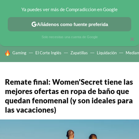
Ya puedes ver más de Compradiccion en Google
CHOLLOS TELEGRAM
OFERTAS EN MÓVILES
OFERTAS EN 
Añádenos como fuente preferida
Solo necesitas una cuenta de Google
×
HOY SE HABLA DE
Gaming
El Corte Inglés
Zapatillas
Liquidación
Mediam
Remate final: Women'Secret tiene las
mejores ofertas en ropa de baño que
quedan fenomenal (y son ideales para
las vacaciones)