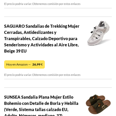
El precio podría variar. Obtenemos comisión por estos enlaces
SAGUARO Sandalias de Trekking Mujer
Cerradas, Antideslizantes y
Transpirables, Calzado Deportivo para
Senderismo y Actividades al Aire Libre,
Beige 39 EU
Hoy en Amazon —
26,99
€
El precio podría variar. Obtenemos comisión por estos enlaces
SUNSEA Sandalia Plana Mujer Estilo
Bohemio con Detalle de Borla y Hebilla
(Verde, Sistema tallas calzado EU,
Adulto, Números, mediano, 37)