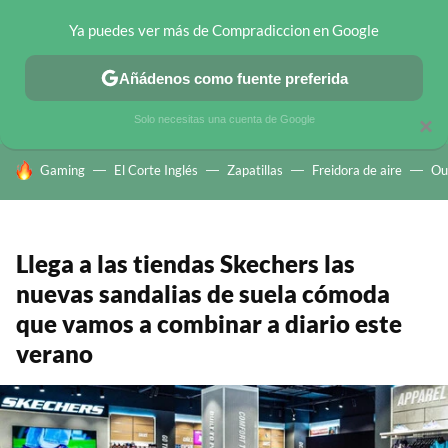
Ya puedes ver más de Compradiccion en Google
CHOLLOS TELEGRAM
OFERTAS EN MÓVILES
OFERTAS EN 
Añádenos como fuente preferida
Solo necesitas una cuenta de Google
×
HOY SE HABLA DE
Gaming
El Corte Inglés
Zapatillas
Freidora de aire
Ou
Llega a las tiendas Skechers las
nuevas sandalias de suela cómoda
que vamos a combinar a diario este
verano