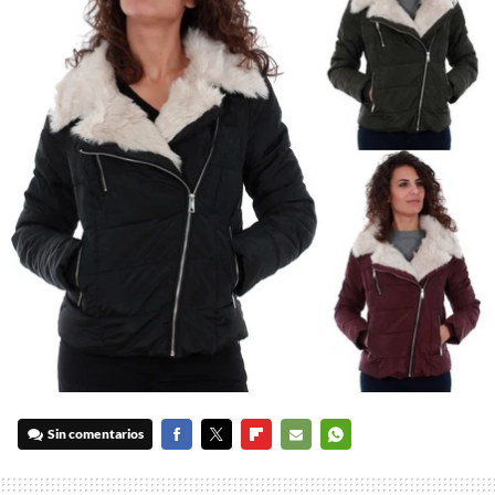
Sin comentarios
FACEBOOK
TWITTER
FLIPBOARD
E-
WHATSAPP