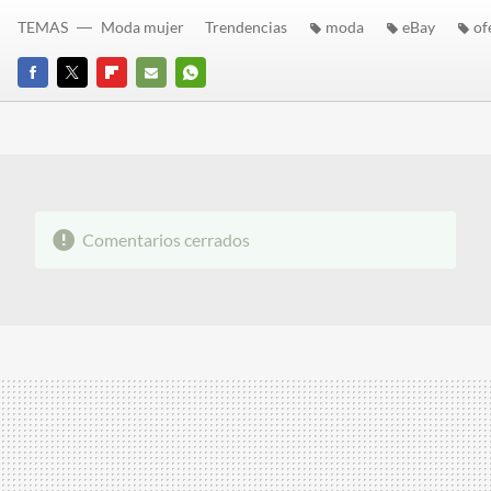
TEMAS
Moda mujer
Trendencias
moda
eBay
of
FACEBOOK
TWITTER
FLIPBOARD
E-
WHATSAPP
MAIL
Comentarios cerrados