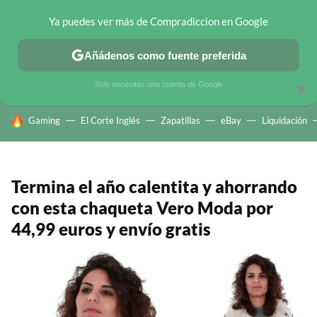
Ya puedes ver más de Compradiccion en Google
CHOLLOS TELEGRAM
OFERTAS EN MÓVILES
OFERTAS EN 
Añádenos como fuente preferida
Solo necesitas una cuenta de Google
×
HOY SE HABLA DE
Gaming
El Corte Inglés
Zapatillas
eBay
Liquidación
Termina el año calentita y ahorrando
con esta chaqueta Vero Moda por
44,99 euros y envío gratis