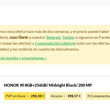
amos esta oferta hace más de dos semanas, y el precio puede habe
ferta,
suscríbete
a nuestro
Telegram
,
Twitter
o síguenos en Faceb
n todas las ofertas) y
Compradicción Lifestyle
(solo con las oferta
bés) y las recibirás en cuanto las descubramos.
s de móviles y smartphones »
HONOR 90 8GB+256GB/ Midnight Black/ 200 MP
PVP en Honor —
296,10
€
Amazon —
398,17
€
PcComponente