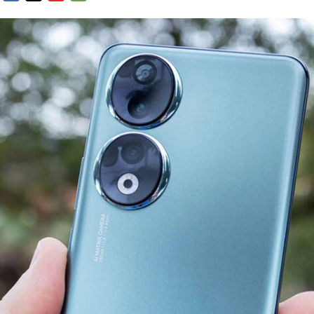
FACEBOOK
TWITTER
FLIPBOARD
E-
MAIL