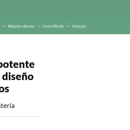
Mejores ofertas
Leroy Merlin
Amazon
 potente
 diseño
os
atería