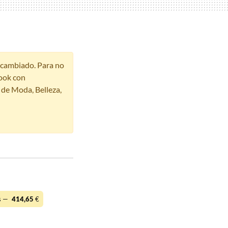
r cambiado. Para no
ook con
s de Moda, Belleza,
s —
414,65
€