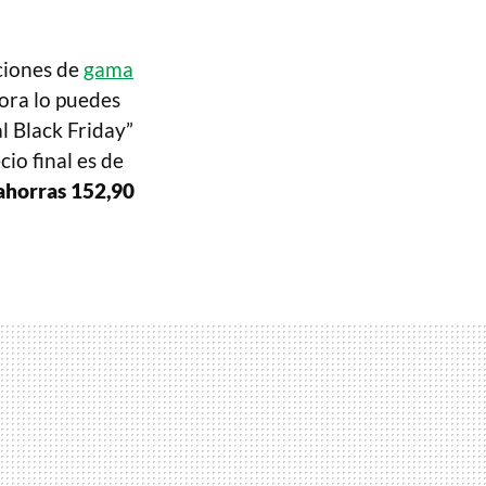
ciones de
gama
ora lo puedes
l Black Friday”
ecio final es de
ahorras 152,90