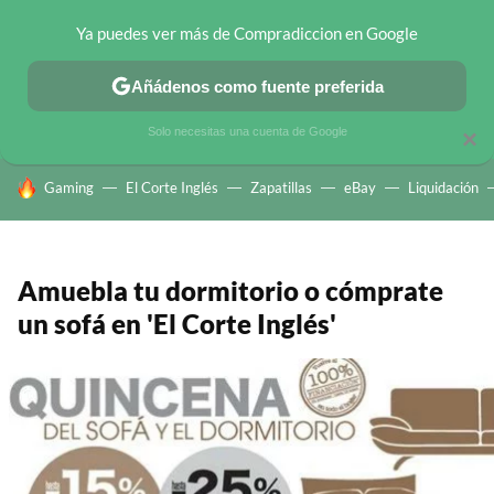
Ya puedes ver más de Compradiccion en Google
CHOLLOS TELEGRAM
OFERTAS EN MÓVILES
OFERTAS EN 
Añádenos como fuente preferida
Solo necesitas una cuenta de Google
×
HOY SE HABLA DE
Gaming
El Corte Inglés
Zapatillas
eBay
Liquidación
Amuebla tu dormitorio o cómprate
un sofá en 'El Corte Inglés'