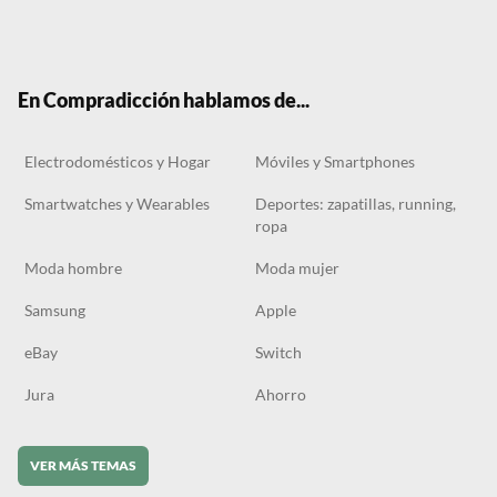
Twit
Face
Tele
RSS
Tikt
ter
boo
gra
ok
k
m
En Compradicción hablamos de...
Electrodomésticos y Hogar
Móviles y Smartphones
Smartwatches y Wearables
Deportes: zapatillas, running,
ropa
Moda hombre
Moda mujer
Samsung
Apple
eBay
Switch
Jura
Ahorro
VER MÁS TEMAS