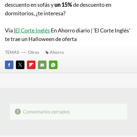
descuento en sofás y
un 15%
de descuento en
dormitorios, ¿te interesa?
Vía |
El Corte Inglés
En Ahorro diario | 'El Corte Inglés'
te trae un Halloween de oferta
TEMAS
Otros
Ahorro
FACEBOOK
TWITTER
FLIPBOARD
E-
WHATSAPP
MAIL
Comentarios cerrados