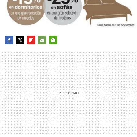
FACEBOOK
TWITTER
FLIPBOARD
E-
WHATSAPP
MAIL