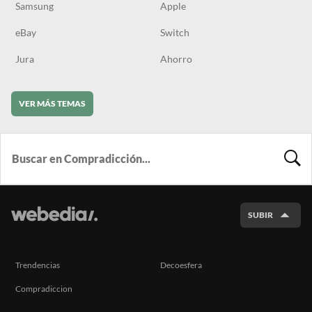
Samsung
Apple
eBay
Switch
Jura
Ahorro
VER MÁS TEMAS
BUSCA
SUBIR
Trendencias
Decoesfera
Compradiccion