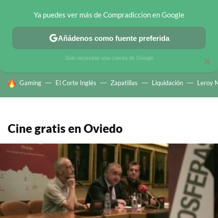
Ya puedes ver más de Compradiccion en Google
CHOLLOS TELEGRAM
OFERTAS EN MÓVILES
OFERTAS EN 
Añádenos como fuente preferida
Solo necesitas una cuenta de Google
×
HOY SE HABLA DE
Gaming
El Corte Inglés
Zapatillas
Liquidación
Leroy M
Cine gratis en Oviedo