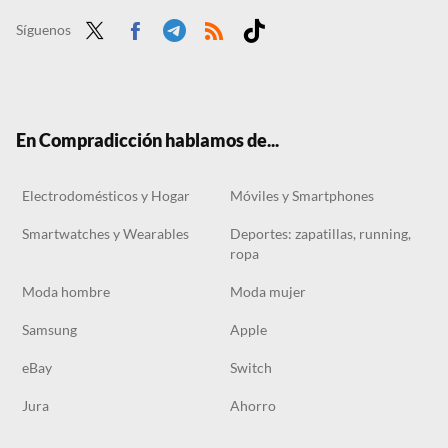
Análisis Acemagix LX15, el portátil barato para los que no exigen demasiado a su equipo
Síguenos
Twit
Face
Tele
RSS
Tikt
ter
boo
gra
ok
k
m
En Compradicción hablamos de...
Electrodomésticos y Hogar
Móviles y Smartphones
Smartwatches y Wearables
Deportes: zapatillas, running,
ropa
Moda hombre
Moda mujer
Samsung
Apple
eBay
Switch
Jura
Ahorro