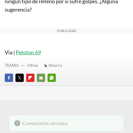
ningún tipo de relleno por si sufre golpes. ¿Alguna
sugerencia?
Via |
Peloton 69
TEMAS
Otros
Ahorro
FACEBOOK
TWITTER
FLIPBOARD
E-
WHATSAPP
MAIL
Comentarios cerrados