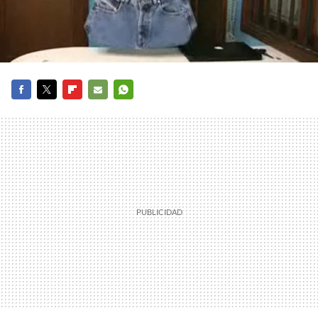
FACEBOOK
TWITTER
FLIPBOARD
E-
WHATSAPP
MAIL