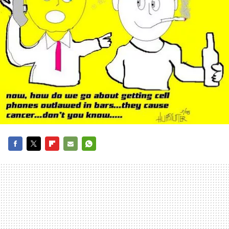
FACEBOOK
TWITTER
FLIPBOARD
E-
WHATSAPP
MAIL