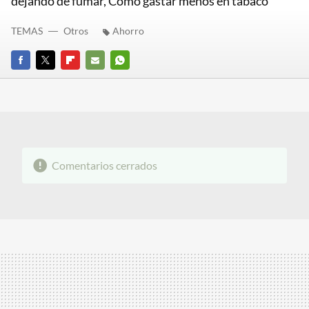
dejando de fumar, Cómo gastar menos en tabaco
TEMAS
Otros
Ahorro
FACEBOOK
TWITTER
FLIPBOARD
E-
WHATSAPP
MAIL
Comentarios cerrados