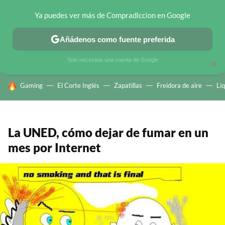
Ya puedes ver más de Compradiccion en Google
CHOLLOS TELEGRAM
OFERTAS EN MÓVILES
OFERTAS EN 
Añádenos como fuente preferida
Solo necesitas una cuenta de Google
×
HOY SE HABLA DE
Gaming
El Corte Inglés
Zapatillas
Freidora de aire
Li
La UNED, cómo dejar de fumar en un
mes por Internet