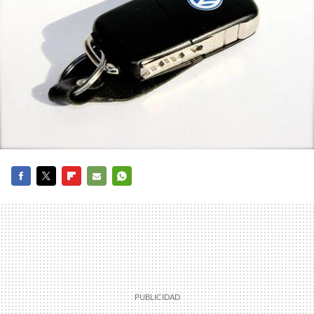
FACEBOOK
TWITTER
FLIPBOARD
E-
WHATSAPP
MAIL