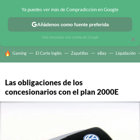
Ya puedes ver más de Compradiccion en Google
CHOLLOS TELEGRAM
OFERTAS EN MÓVILES
OFERTAS EN 
Añádenos como fuente preferida
Solo necesitas una cuenta de Google
×
HOY SE HABLA DE
Gaming
El Corte Inglés
Zapatillas
eBay
Liquidación
Las obligaciones de los
concesionarios con el plan 2000E