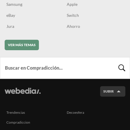
Samsung
Apple
eBay
Switch
Jura
Ahorro
VER MÁS TEMAS
BUSCA
SUBIR
Trendencias
Decoesfera
Compradiccion