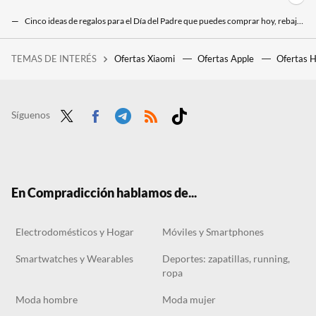
Cinco ideas de regalos para el Día del Padre que puedes comprar hoy, rebajados, en Miravia
Cinco regalos útiles y tecnológicos para el día del padre: auriculares, mini motosierra, reloj inteligente y mucho más
TEMAS DE INTERÉS
Ofertas Xiaomi
Ofertas Apple
Ofertas 
La gente está utilizando la IA en TikTok para "viajar en el tiempo" a algunas de las mayores catástrofes de la historia
Síguenos
Twit
Face
Tele
RSS
Tikt
ter
boo
gra
ok
k
m
En Compradicción hablamos de...
Electrodomésticos y Hogar
Móviles y Smartphones
Smartwatches y Wearables
Deportes: zapatillas, running,
ropa
Moda hombre
Moda mujer