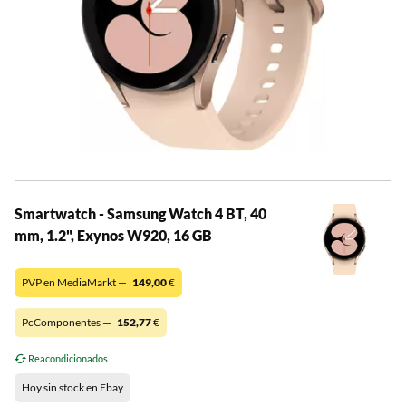
Smartwatch - Samsung Watch 4 BT, 40
mm, 1.2", Exynos W920, 16 GB
PVP en MediaMarkt —
149,00
€
PcComponentes —
152,77
€
Reacondicionados
Hoy sin stock en Ebay