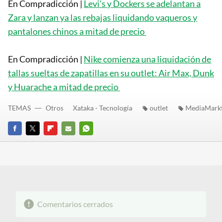
En Compradicción |
Levi's y Dockers se adelantan a
Zara y lanzan ya las rebajas liquidando vaqueros y
pantalones chinos a mitad de precio
En Compradicción |
Nike comienza una liquidación de
tallas sueltas de zapatillas en su outlet: Air Max, Dunk
y Huarache a mitad de precio
TEMAS
Otros
Xataka - Tecnología
outlet
MediaMark
FACEBOOK
TWITTER
FLIPBOARD
E-
WHATSAPP
MAIL
Comentarios cerrados