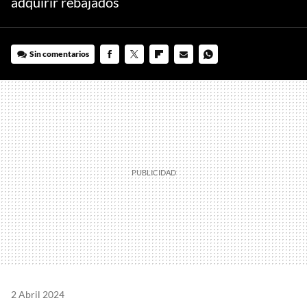
adquirir rebajados
Sin comentarios
FACEBOOK
TWITTER
FLIPBOARD
E-
WHATSAPP
MAIL
2 Abril 2024