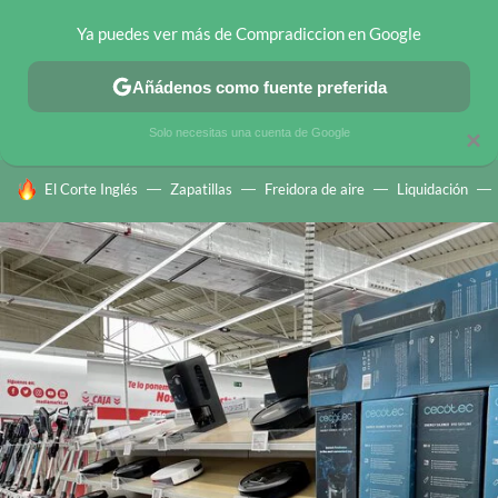
Ya puedes ver más de Compradiccion en Google
CHOLLOS TELEGRAM
OFERTAS EN MÓVILES
OFERTAS EN 
Añádenos como fuente preferida
Solo necesitas una cuenta de Google
×
HOY SE HABLA DE
El Corte Inglés
Zapatillas
Freidora de aire
Liquidación