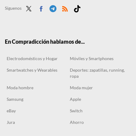
Síguenos
Twit
Face
Tele
RSS
Tikt
ter
boo
gra
ok
k
m
En Compradicción hablamos de...
Electrodomésticos y Hogar
Móviles y Smartphones
Smartwatches y Wearables
Deportes: zapatillas, running,
ropa
Moda hombre
Moda mujer
Samsung
Apple
eBay
Switch
Jura
Ahorro