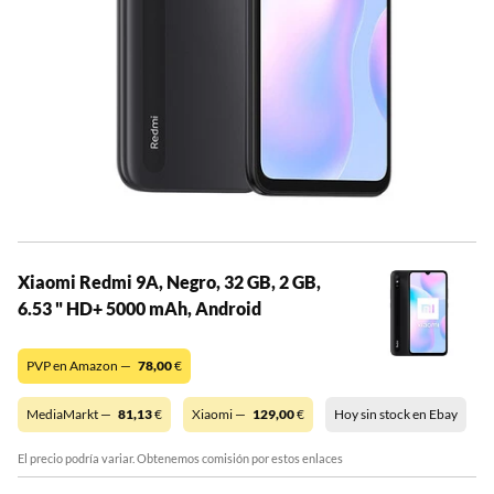
Xiaomi Redmi 9A, Negro, 32 GB, 2 GB,
6.53 " HD+ 5000 mAh, Android
PVP en Amazon —
78,00
€
MediaMarkt —
81,13
€
Xiaomi —
129,00
€
Hoy sin stock en Ebay
El precio podría variar. Obtenemos comisión por estos enlaces