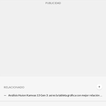
RELACIONADO
Análisis Huion Kamvas 13 Gen 3: así es la tableta gráfica con mejor relación calidad precio del mercado
Tengo el sueño muy ligero: esta es la mejor solución que he encontrado para no despertarme y descansar todas las noches