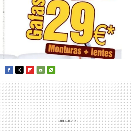
FACEBOOK
TWITTER
FLIPBOARD
E-
WHATSAPP
MAIL