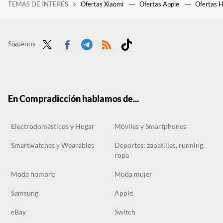
TEMAS DE INTERÉS
Ofertas Xiaomi
Ofertas Apple
Ofertas 
LG Gram 16Z90 (2025), análisis: para conseguir un portátil fantástico solo hay que hacerlo más ligero y no sacrificar pantalla
Silencioso y con luz regulable: la mejor alternativa de bajo consumo a los aires acondicionados
Estos son los auriculares Philips clásicos que siempre arrasan: diseño con cable, sonido de 10 y por menos de 50 euros
Síguenos
Twit
Face
Tele
RSS
Tikt
ter
boo
gra
ok
k
m
En Compradicción hablamos de...
Electrodomésticos y Hogar
Móviles y Smartphones
Smartwatches y Wearables
Deportes: zapatillas, running,
ropa
Moda hombre
Moda mujer
Samsung
Apple
eBay
Switch