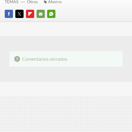
TEMAS
Otros
Ahorro
FACEBOOK
TWITTER
FLIPBOARD
E-
WHATSAPP
MAIL
Comentarios cerrados