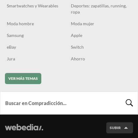
Smartwatches y Wearables
Deportes: zapatillas, running,
ropa
Moda hombre
Moda mujer
Samsung
Apple
eBay
Switch
Jura
Ahorro
VER MÁS TEMAS
BUSCA
SUBIR