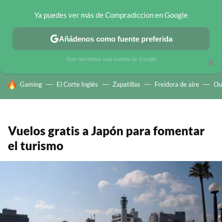
Ya puedes ver más de Compradiccion en Google
CHOLLOS TELEGRAM
OFERTAS EN MÓVILES
OFERTAS EN 
Añádenos como fuente preferida
Solo necesitas una cuenta de Google
×
HOY SE HABLA DE
Gaming
El Corte Inglés
Zapatillas
Freidora de aire
Ou
Vuelos gratis a Japón para fomentar
el turismo