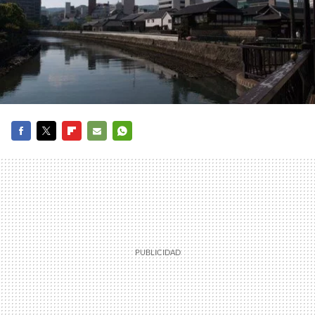
FACEBOOK
TWITTER
FLIPBOARD
E-
WHATSAPP
MAIL