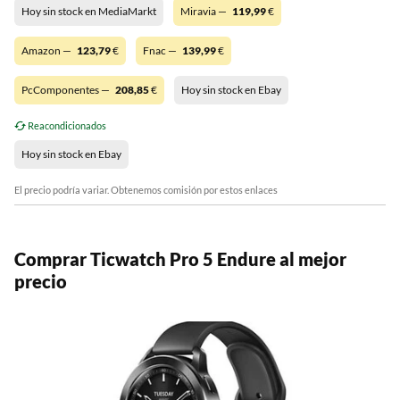
Hoy sin stock en MediaMarkt
Miravia —
119,99
€
Amazon —
123,79
€
Fnac —
139,99
€
PcComponentes —
208,85
€
Hoy sin stock en Ebay
Reacondicionados
Hoy sin stock en Ebay
El precio podría variar. Obtenemos comisión por estos enlaces
Comprar Ticwatch Pro 5 Endure al mejor
precio