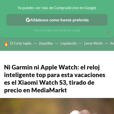
Ya puedes ver más de Compradiccion en Google
CHOLLOS TELEGRAM
OFERTAS EN MÓVILES
OFERTAS EN 
Añádenos como fuente preferida
Solo necesitas una cuenta de Google
×
HOY SE HABLA DE
El Corte Inglés
Zapatillas
Liquidación
Leroy Merlin
A
Ni Garmin ni Apple Watch: el reloj
inteligente top para esta vacaciones
es el Xiaomi Watch S3, tirado de
precio en MediaMarkt