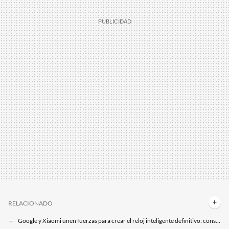
RELACIONADO
Google y Xiaomi unen fuerzas para crear el reloj inteligente definitivo: consíguelo más barato con el Plan Renove de MediaMarkt