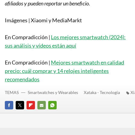
afiliados y pueden reportar un beneficio.
Imágenes | Xiaomi y MediaMarkt
En Compradicción |
Los mejores smartwatch (2024):
sus análisis y vídeos están aquí
En Compradicción |
Mejores smartwatch en calidad
precio: cuál comprar y 14 relojes inteligentes
recomendados
TEMAS
Smartwatches y Wearables
Xataka - Tecnología
Xi
FACEBOOK
TWITTER
FLIPBOARD
E-
WHATSAPP
MAIL