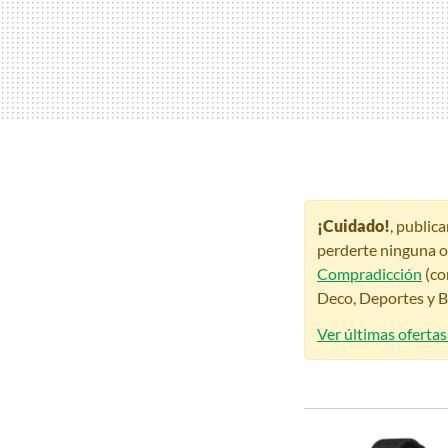
¡Cuidado!
, public
perderte ninguna o
Compradicción
(co
Deco, Deportes y Be
Ver últimas oferta