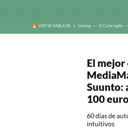
HOY SE HABLA DE
Gaming
El Corte Inglés
El mejor 
MediaMar
Suunto: a
100 eur
60 días de au
intuitivos