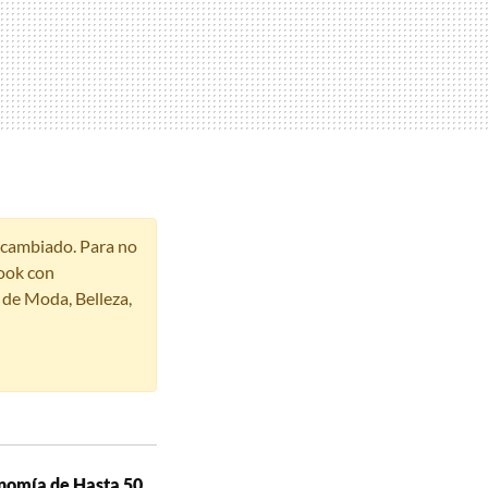
r cambiado. Para no
ook con
s de Moda, Belleza,
nomía de Hasta 50