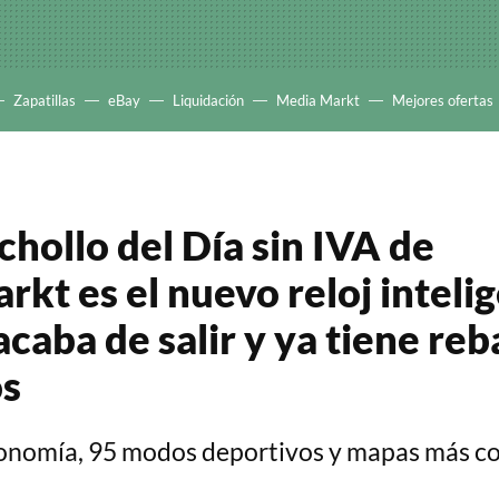
Zapatillas
eBay
Liquidación
Media Markt
Mejores ofertas
chollo del Día sin IVA de
kt es el nuevo reloj inteli
caba de salir y ya tiene reb
os
tonomía, 95 modos deportivos y mapas más c