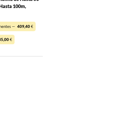
 Hasta 100m,
nentes —
409,40
€
35,00
€