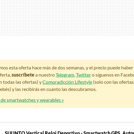
amos esta oferta hace más de dos semanas, y el precio puede habe
ferta,
suscríbete
a nuestro
Telegram
,
Twitter
o síguenos en Faceb
n todas las ofertas) y
Compradicción Lifestyle
(solo con las oferta
bés) y las recibirás en cuanto las descubramos.
s de smartwatches y wearables »
SUUNTO Vertical Reloj Deportivo - Smartwatch GPS, Auto