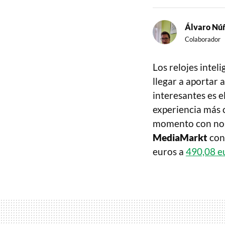
Álvaro Nú
Colaborador
Los relojes inte
llegar a aportar 
interesantes es 
experiencia más c
momento con noso
MediaMarkt
con
euros a
490,08 e