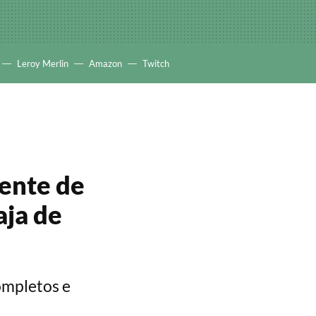
Leroy Merlin
Amazon
Twitch
gente de
aja de
ompletos e