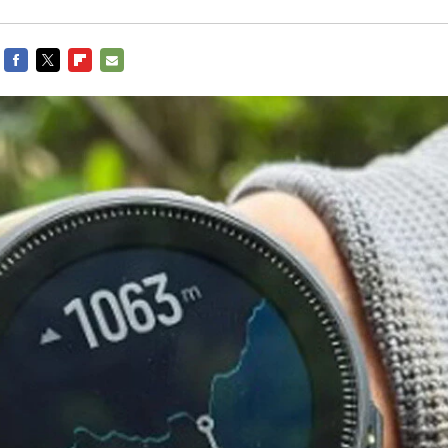
FACEBOOK
TWITTER
FLIPBOARD
E-
MAIL