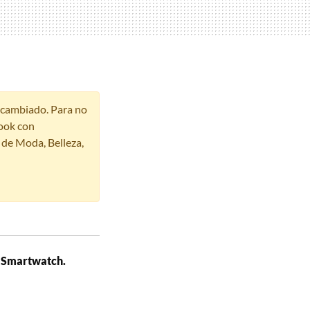
r cambiado. Para no
ook con
s de Moda, Belleza,
 Smartwatch.