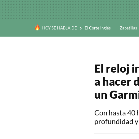
HOY SE HABLA DE
El Corte Inglés
Zapatillas
El reloj
a hacer 
un Garmi
Con hasta 40 
profundidad y