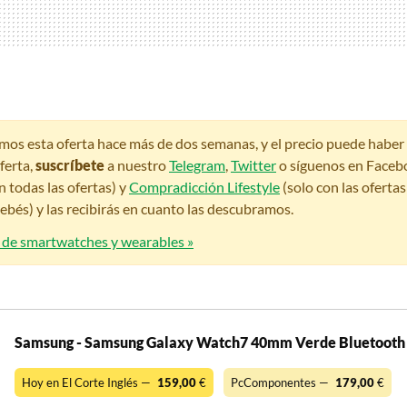
amos esta oferta hace más de dos semanas, y el precio puede habe
ferta,
suscríbete
a nuestro
Telegram
,
Twitter
o síguenos en Faceb
n todas las ofertas) y
Compradicción Lifestyle
(solo con las oferta
bés) y las recibirás en cuanto las descubramos.
s de smartwatches y wearables »
Samsung - Samsung Galaxy Watch7 40mm Verde Bluetooth
Hoy en El Corte Inglés —
159,00
€
PcComponentes —
179,00
€