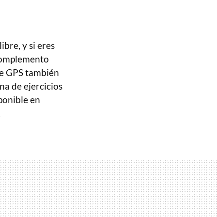
ibre, y si eres
 complemento
 de GPS también
na de ejercicios
sponible en
.