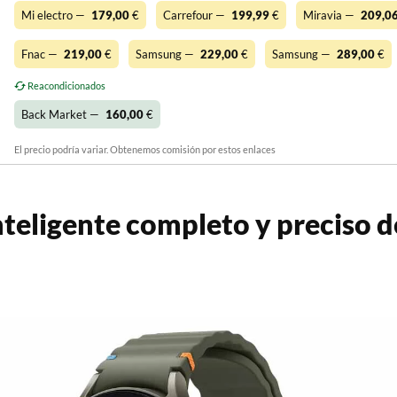
Mi electro —
179,00
€
Carrefour —
199,99
€
Miravia —
209,0
Fnac —
219,00
€
Samsung —
229,00
€
Samsung —
289,00
€
Reacondicionados
Back Market —
160,00
€
El precio podría variar. Obtenemos comisión por estos enlaces
inteligente completo y preciso d