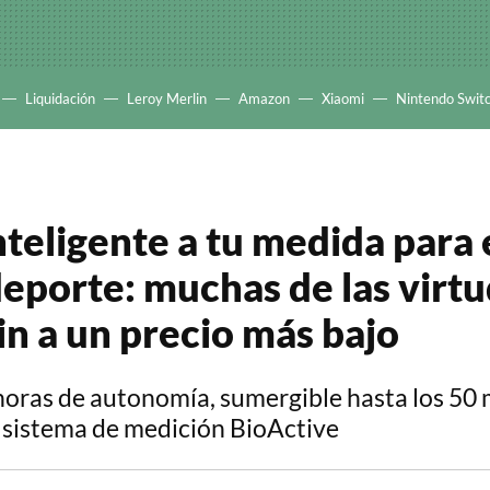
Liquidación
Leroy Merlin
Amazon
Xiaomi
Nintendo Swit
 inteligente a tu medida par
deporte: muchas de las virt
n a un precio más bajo
horas de autonomía, sumergible hasta los 50 
 sistema de medición BioActive