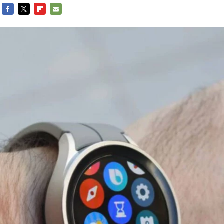
FACEBOOK
TWITTER
FLIPBOARD
E-
MAIL