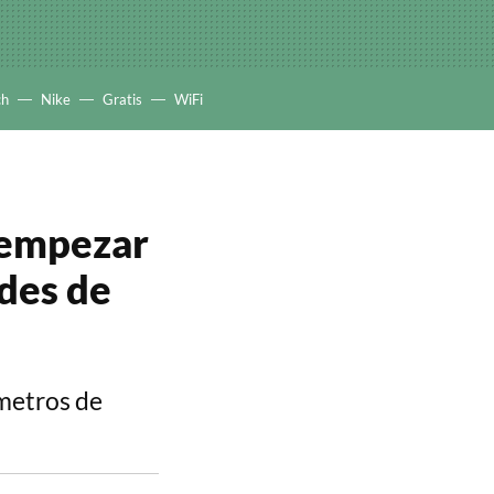
ch
Nike
Gratis
WiFi
a empezar
udes de
metros de