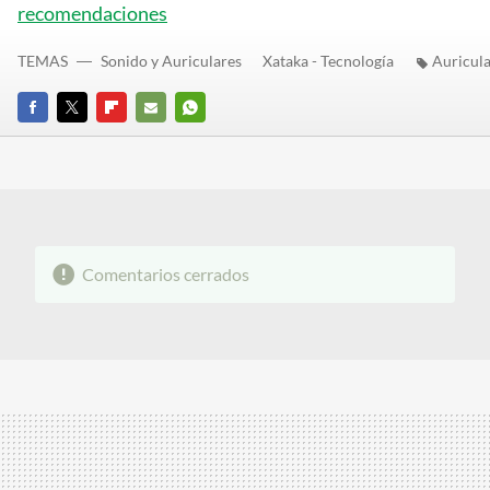
recomendaciones
TEMAS
Sonido y Auriculares
Xataka - Tecnología
Auricul
FACEBOOK
TWITTER
FLIPBOARD
E-
WHATSAPP
MAIL
Comentarios cerrados