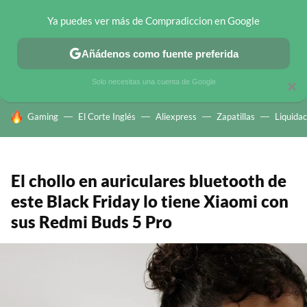
Ya puedes ver más de Compradiccion en Google
CHOLLOS TELEGRAM
OFERTAS EN MÓVILES
OFERTAS EN 
Añádenos como fuente preferida
Solo necesitas una cuenta de Google
×
HOY SE HABLA DE
Gaming
El Corte Inglés
Aliexpress
Zapatillas
Liquidac
El chollo en auriculares bluetooth de
este Black Friday lo tiene Xiaomi con
sus Redmi Buds 5 Pro