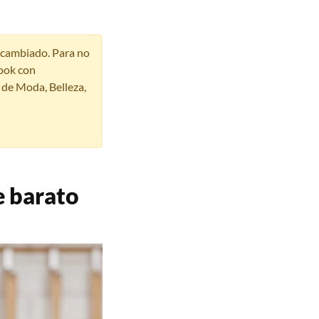
r cambiado. Para no
ook con
s de Moda, Belleza,
e barato