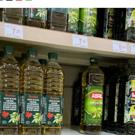
ACEBOOK
TWITTER
FLIPBOARD
E-
MAIL