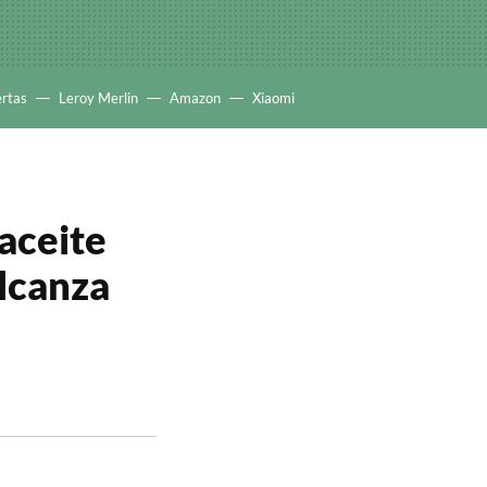
ertas
Leroy Merlin
Amazon
Xiaomi
 aceite
alcanza