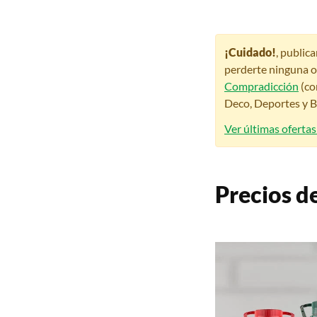
¡Cuidado!
, public
perderte ninguna o
Compradicción
(co
Deco, Deportes y Be
Ver últimas oferta
Precios d