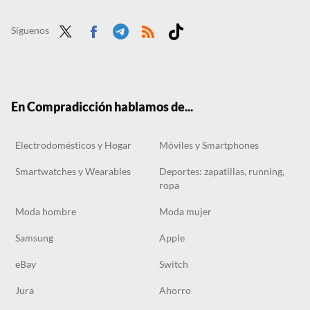
Carrefour liquida desde hoy una cafetera con molinillo integrado para un café como el del bar sin salir de casa
Un ventilador de techo estilo rústico arrasa en Carrefour por varios motivos: es de bajo consumo, tiene luz y cuesta menos de 80 euros
Síguenos
Twit
Face
Tele
RSS
Tikt
ter
boo
gra
ok
k
m
En Compradicción hablamos de...
Electrodomésticos y Hogar
Móviles y Smartphones
Smartwatches y Wearables
Deportes: zapatillas, running,
ropa
Moda hombre
Moda mujer
Samsung
Apple
eBay
Switch
Jura
Ahorro