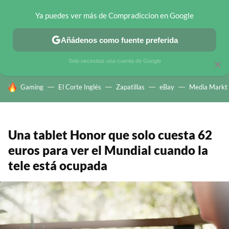
Ya puedes ver más de Compradiccion en Google
CHOLLOS TELEGRAM
OFERTAS EN MÓVILES
OFERTAS EN 
Añádenos como fuente preferida
Solo necesitas una cuenta de Google
×
HOY SE HABLA DE
Gaming
El Corte Inglés
Zapatillas
eBay
Media Markt
Una tablet Honor que solo cuesta 62
euros para ver el Mundial cuando la
tele está ocupada