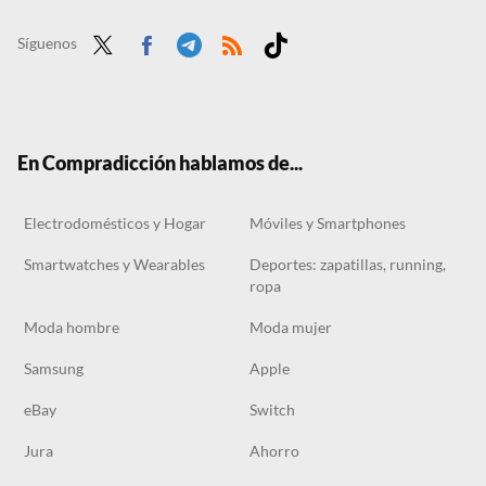
Los mejores chollos de Amazon, hoy 16 de julio: cinco productos con descuentos de hasta el 74%
Los mejores chollos de Amazon, hoy 15 de julio: cinco productos con hasta un 70% de descuento
Síguenos
Twit
Face
Tele
RSS
Tikt
ter
boo
gra
ok
k
m
En Compradicción hablamos de...
Electrodomésticos y Hogar
Móviles y Smartphones
Smartwatches y Wearables
Deportes: zapatillas, running,
ropa
Moda hombre
Moda mujer
Samsung
Apple
eBay
Switch
Jura
Ahorro