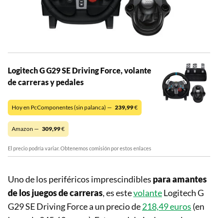
Logitech G G29 SE Driving Force, volante
de carreras y pedales
Hoy en PcComponentes (sin palanca) —
239,99
€
Amazon —
309,99
€
El precio podría variar. Obtenemos comisión por estos enlaces
Uno de los periféricos imprescindibles
para amantes
de los juegos de carreras
, es este
volante
Logitech G
G29 SE Driving Force a un precio de
218,49 euros
(en