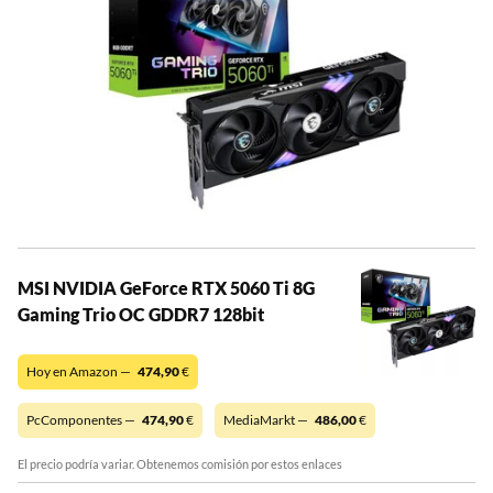
MSI NVIDIA GeForce RTX 5060 Ti 8G
Gaming Trio OC GDDR7 128bit
Hoy en Amazon —
474,90
€
PcComponentes —
474,90
€
MediaMarkt —
486,00
€
El precio podría variar. Obtenemos comisión por estos enlaces