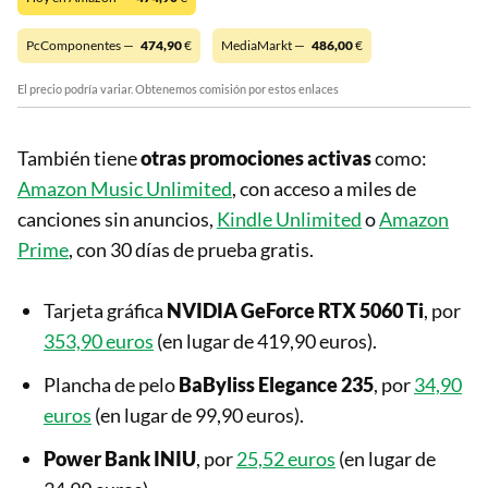
PcComponentes —
474,90
€
MediaMarkt —
486,00
€
El precio podría variar. Obtenemos comisión por estos enlaces
También tiene
otras promociones activas
como:
Amazon Music Unlimited
, con acceso a miles de
canciones sin anuncios,
Kindle Unlimited
o
Amazon
Prime
, con 30 días de prueba gratis.
Tarjeta gráfica
NVIDIA GeForce RTX 5060 Ti
, por
353,90 euros
(en lugar de 419,90 euros).
Plancha de pelo
BaByliss Elegance 235
, por
34,90
euros
(en lugar de 99,90 euros).
Power Bank INIU
, por
25,52 euros
(en lugar de