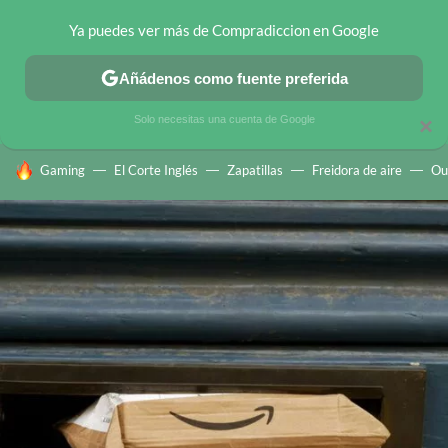
Ya puedes ver más de Compradiccion en Google
CHOLLOS TELEGRAM
OFERTAS EN MÓVILES
OFERTAS EN 
Añádenos como fuente preferida
Solo necesitas una cuenta de Google
×
HOY SE HABLA DE
Gaming
El Corte Inglés
Zapatillas
Freidora de aire
Ou