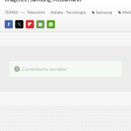
TEMAS
Televisión
Xataka - Tecnología
Samsung
Med
FACEBOOK
TWITTER
FLIPBOARD
E-
WHATSAPP
MAIL
Comentarios cerrados