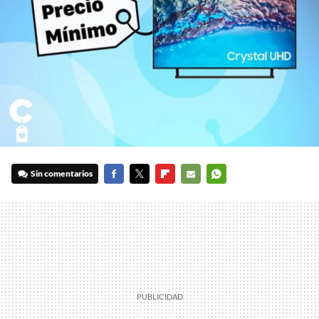
Sin comentarios
FACEBOOK
TWITTER
FLIPBOARD
E-
WHATSAPP
MAIL