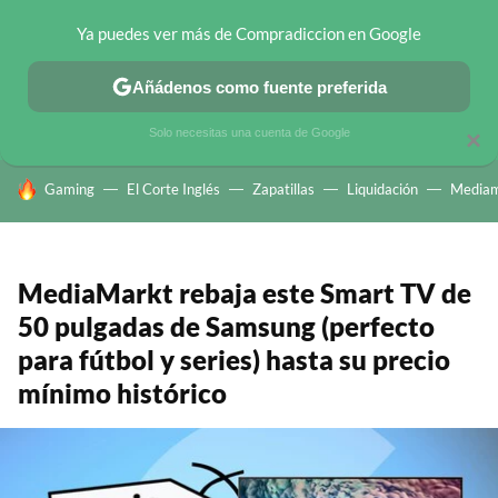
Ya puedes ver más de Compradiccion en Google
CHOLLOS TELEGRAM
OFERTAS EN MÓVILES
OFERTAS EN 
Añádenos como fuente preferida
Solo necesitas una cuenta de Google
×
HOY SE HABLA DE
Gaming
El Corte Inglés
Zapatillas
Liquidación
Mediam
MediaMarkt rebaja este Smart TV de
50 pulgadas de Samsung (perfecto
para fútbol y series) hasta su precio
mínimo histórico