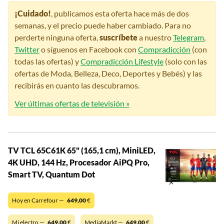
¡Cuidado!
, publicamos esta oferta hace más de dos
semanas, y el precio puede haber cambiado. Para no
perderte ninguna oferta,
suscríbete
a nuestro
Telegram
,
Twitter
o síguenos en Facebook con
Compradicción
(con
todas las ofertas) y
Compradicción Lifestyle
(solo con las
ofertas de Moda, Belleza, Deco, Deportes y Bebés) y las
recibirás en cuanto las descubramos.
Ver últimas ofertas de televisión »
TV TCL 65C61K 65" (165,1 cm), MiniLED,
4K UHD, 144 Hz, Procesador AiPQ Pro,
Smart TV, Quantum Dot
Hoy en Carrefour —
649,00
€
Mi electro —
649,00
€
MediaMarkt —
649,00
€