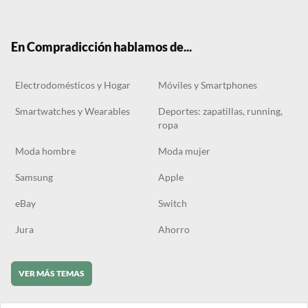
ter
boo
gra
ok
k
m
En Compradicción hablamos de...
Electrodomésticos y Hogar
Móviles y Smartphones
Smartwatches y Wearables
Deportes: zapatillas, running,
ropa
Moda hombre
Moda mujer
Samsung
Apple
eBay
Switch
Jura
Ahorro
VER MÁS TEMAS