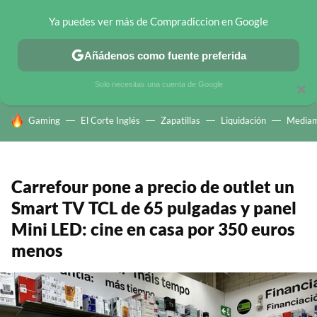
Ya puedes ver más de Compradiccion en Google
CHOLLOS TELEGRAM
OFERTAS EN MÓVILES
OFERTAS EN 
Añádenos como fuente preferida
Solo necesitas una cuenta de Google
×
HOY SE HABLA DE
Gaming
El Corte Inglés
Zapatillas
Liquidación
Mediam
Carrefour pone a precio de outlet un
Smart TV TCL de 65 pulgadas y panel
Mini LED: cine en casa por 350 euros
menos