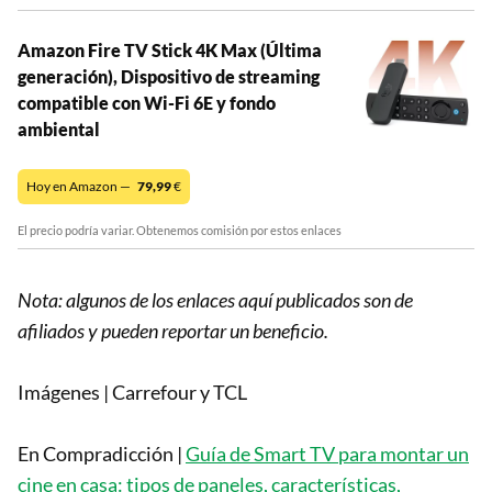
Amazon Fire TV Stick 4K Max (Última
generación), Dispositivo de streaming
compatible con Wi-Fi 6E y fondo
ambiental
Hoy en Amazon —
79,99
€
El precio podría variar. Obtenemos comisión por estos enlaces
Nota: algunos de los enlaces aquí publicados son de
afiliados y pueden reportar un beneficio.
Imágenes | Carrefour y TCL
En Compradicción |
Guía de Smart TV para montar un
cine en casa: tipos de paneles, características,