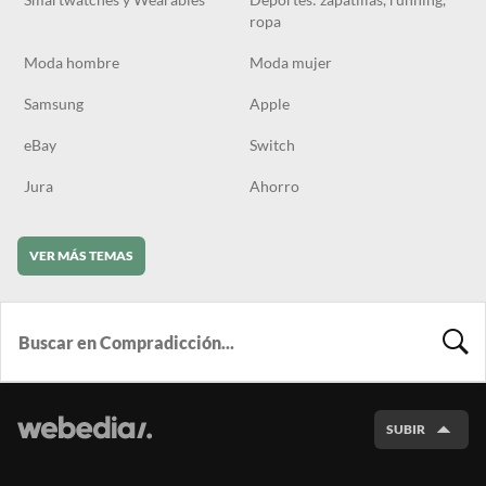
ropa
Moda hombre
Moda mujer
Samsung
Apple
eBay
Switch
Jura
Ahorro
VER MÁS TEMAS
BUSCA
SUBIR