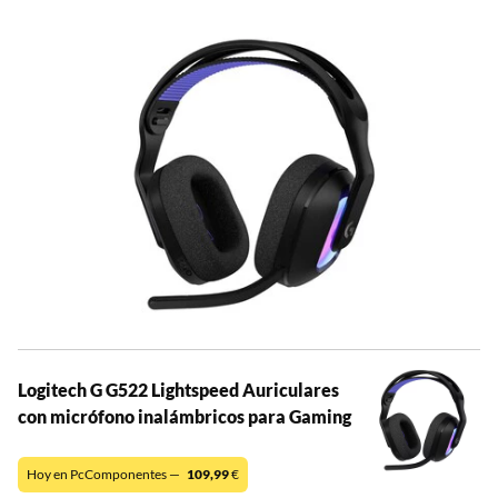
Logitech G G522 Lightspeed Auriculares
con micrófono inalámbricos para Gaming
Hoy en PcComponentes —
109,99
€