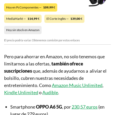
Hoy en PcComponentes —
109,99
€
MediaMarkt —
114,99
€
El Corte Inglés —
139,00
€
Hoy sin stock en Amazon
El precio podría variar. Obtenemos comisión por estos enlaces
Pero para ahorrar en Amazon, no solo tenemos que
limitarnos a las ofertas,
también ofrece
suscripciones
que, además de ayudarnos a aliviar el
bolsillo, cubren nuestras necesidades de
entretenimiento. Como
Amazon Music Unlimited
,
Kindle Unlimited
o
Audible
.
Smartphone
OPPO A6 5G
, por
230,57 euros
(en
lugar de 279 euros).