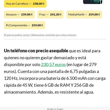
Hoy en Carrefour —
238,00
€
Amazon —
239,00
€
Fnac —
241,20
€
MediaMarkt —
259,00
€
PcComponentes —
259,00
€
El precio podría variar. Obtenemos comisión por estos enlaces
Un teléfono con precio asequible
que es ideal para
quienes no quieren gastar demasiado y está
disponible por solo
230,57 euros
(en lugar de 279
euros). Cuenta con una pantalla de 6,75 pulgadas a
120 Hz, incorpora una batería de 6.500 mAh con carga
rápida de 45 W, tiene 6 GB de RAM Y 256 GB de
almacenamiento. Además, es resistente al agua.