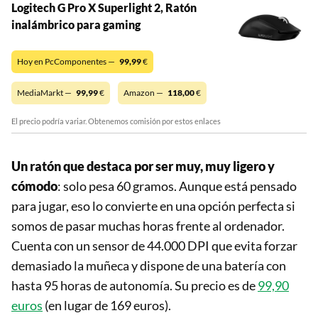
Logitech G Pro X Superlight 2, Ratón
inalámbrico para gaming
Hoy en PcComponentes —
99,99
€
MediaMarkt —
99,99
€
Amazon —
118,00
€
El precio podría variar. Obtenemos comisión por estos enlaces
Un ratón que destaca por ser muy, muy ligero y
cómodo
: solo pesa 60 gramos. Aunque está pensado
para jugar, eso lo convierte en una opción perfecta si
somos de pasar muchas horas frente al ordenador.
Cuenta con un sensor de 44.000 DPI que evita forzar
demasiado la muñeca y dispone de una batería con
hasta 95 horas de autonomía. Su precio es de
99,90
euros
(en lugar de 169 euros).