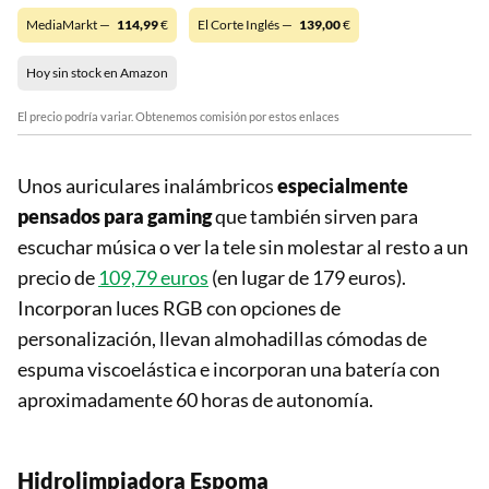
MediaMarkt —
114,99
€
El Corte Inglés —
139,00
€
Hoy sin stock en Amazon
El precio podría variar. Obtenemos comisión por estos enlaces
Unos auriculares inalámbricos
especialmente
pensados para gaming
que también sirven para
escuchar música o ver la tele sin molestar al resto a un
precio de
109,79 euros
(en lugar de 179 euros).
Incorporan luces RGB con opciones de
personalización, llevan almohadillas cómodas de
espuma viscoelástica e incorporan una batería con
aproximadamente 60 horas de autonomía.
Hidrolimpiadora Espoma