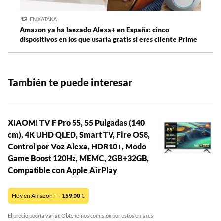
EN XATAKA
Amazon ya ha lanzado Alexa+ en España: cinco
dispositivos en los que usarla gratis si eres cliente Prime
También te puede interesar
XIAOMI TV F Pro 55, 55 Pulgadas (140
cm), 4K UHD QLED, Smart TV, Fire OS8,
Control por Voz Alexa, HDR10+, Modo
Game Boost 120Hz, MEMC, 2GB+32GB,
Compatible con Apple AirPlay
Hoy en Amazon —
159,00
€
El precio podría variar. Obtenemos comisión por estos enlaces