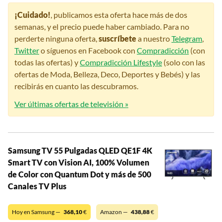
¡Cuidado!
, publicamos esta oferta hace más de dos
semanas, y el precio puede haber cambiado. Para no
perderte ninguna oferta,
suscríbete
a nuestro
Telegram
,
Twitter
o síguenos en Facebook con
Compradicción
(con
todas las ofertas) y
Compradicción Lifestyle
(solo con las
ofertas de Moda, Belleza, Deco, Deportes y Bebés) y las
recibirás en cuanto las descubramos.
Ver últimas ofertas de televisión »
Samsung TV 55 Pulgadas QLED QE1F 4K
Smart TV con Vision AI, 100% Volumen
de Color con Quantum Dot y más de 500
Canales TV Plus
Hoy en Samsung —
368,10
€
Amazon —
438,88
€