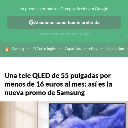
Ya puedes ver más de Compradiccion en Google
CHOLLOS TELEGRAM
OFERTAS EN MÓVILES
OFERTAS EN 
Añádenos como fuente preferida
Solo necesitas una cuenta de Google
×
HOY SE HABLA DE
Gaming
El Corte Inglés
Zapatillas
eBay
Liquidación
Una tele QLED de 55 pulgadas por
menos de 16 euros al mes: así es la
nueva promo de Samsung