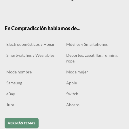
Twit
Face
Tele
RSS
Tikt
ter
boo
gra
ok
k
m
En Compradicción hablamos de...
Electrodomésticos y Hogar
Móviles y Smartphones
Smartwatches y Wearables
Deportes: zapatillas, running,
ropa
Moda hombre
Moda mujer
Samsung
Apple
eBay
Switch
Jura
Ahorro
VER MÁS TEMAS