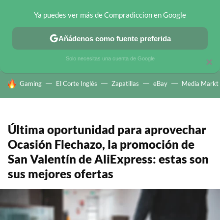
Ya puedes ver más de Compradiccion en Google
CHOLLOS TELEGRAM
OFERTAS EN MÓVILES
OFERTAS EN 
Añádenos como fuente preferida
Solo necesitas una cuenta de Google
×
HOY SE HABLA DE
Gaming
El Corte Inglés
Zapatillas
eBay
Media Markt
Última oportunidad para aprovechar
Ocasión Flechazo, la promoción de
San Valentín de AliExpress: estas son
sus mejores ofertas