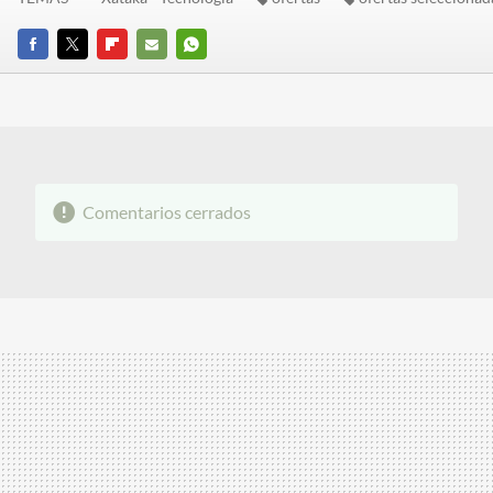
FACEBOOK
TWITTER
FLIPBOARD
E-
WHATSAPP
MAIL
Comentarios cerrados