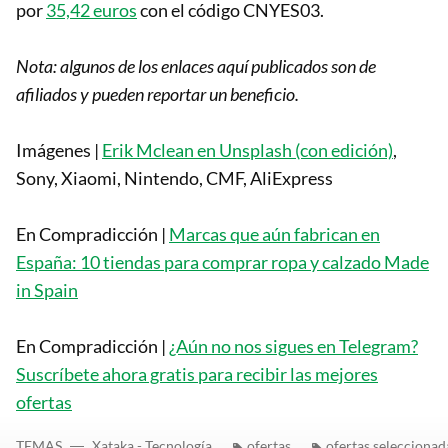
por
35,42 euros
con el código CNYES03.
Nota: algunos de los enlaces aquí publicados son de
afiliados y pueden reportar un beneficio.
Imágenes |
Erik Mclean en Unsplash (con edición)
,
Sony, Xiaomi, Nintendo, CMF, AliExpress
En Compradicción |
Marcas que aún fabrican en
España: 10 tiendas para comprar ropa y calzado Made
in Spain
En Compradicción |
¿Aún no nos sigues en Telegram?
Suscríbete ahora gratis para recibir las mejores
ofertas
TEMAS
Xataka - Tecnología
ofertas
ofertas seleccionad