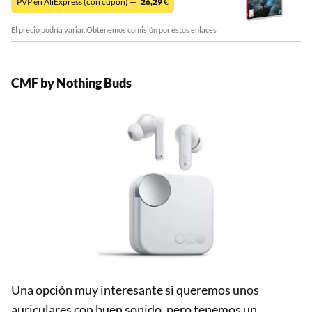
PVP en AliExpress (con cupón) —
26,29
€
El precio podría variar. Obtenemos comisión por estos enlaces
CMF by Nothing Buds
Una opción muy interesante si queremos unos
auriculares con buen sonido, pero tenemos un