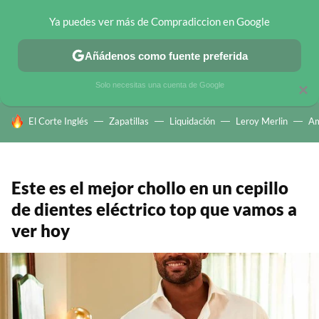
Ya puedes ver más de Compradiccion en Google
CHOLLOS TELEGRAM
OFERTAS EN MÓVILES
OFERTAS EN 
Añádenos como fuente preferida
Solo necesitas una cuenta de Google
×
HOY SE HABLA DE
El Corte Inglés
Zapatillas
Liquidación
Leroy Merlin
A
Este es el mejor chollo en un cepillo
de dientes eléctrico top que vamos a
ver hoy