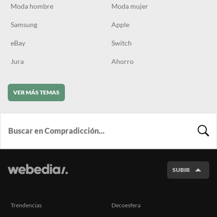
Moda hombre
Moda mujer
Samsung
Apple
eBay
Switch
Jura
Ahorro
VER MÁS TEMAS
BUSCA
SUBIR
Trendencias
Decoesfera