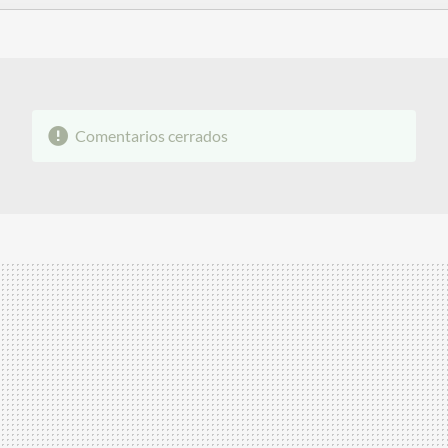
FACEBOOK
TWITTER
FLIPBOARD
E-
WHATSAPP
MAIL
Comentarios cerrados