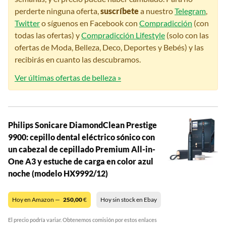
perderte ninguna oferta,
suscríbete
a nuestro
Telegram
,
Twitter
o síguenos en Facebook con
Compradicción
(con
todas las ofertas) y
Compradicción Lifestyle
(solo con las
ofertas de Moda, Belleza, Deco, Deportes y Bebés) y las
recibirás en cuanto las descubramos.
Ver últimas ofertas de belleza »
Philips Sonicare DiamondClean Prestige
9900: cepillo dental eléctrico sónico con
un cabezal de cepillado Premium All-in-
One A3 y estuche de carga en color azul
noche (modelo HX9992/12)
Hoy en Amazon —
250,00
€
Hoy sin stock en Ebay
El precio podría variar. Obtenemos comisión por estos enlaces