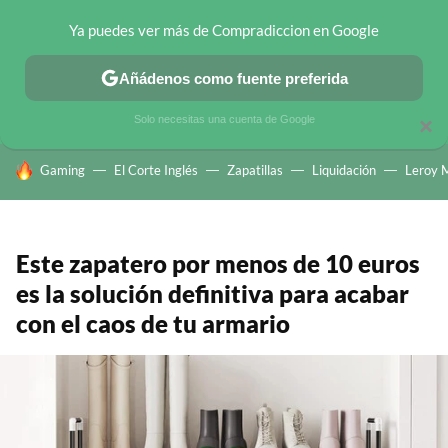
Ya puedes ver más de Compradiccion en Google
CHOLLOS TELEGRAM
OFERTAS EN MÓVILES
OFERTAS EN 
Añádenos como fuente preferida
Solo necesitas una cuenta de Google
×
HOY SE HABLA DE
Gaming
El Corte Inglés
Zapatillas
Liquidación
Leroy M
Este zapatero por menos de 10 euros
es la solución definitiva para acabar
con el caos de tu armario