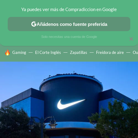
Ya puedes ver más de Compradiccion en Google
CHOLLOS TELEGRAM
OFERTAS EN MÓVILES
OFERTAS EN 
Añádenos como fuente preferida
Solo necesitas una cuenta de Google
×
HOY SE HABLA DE
Gaming
El Corte Inglés
Zapatillas
Freidora de aire
Ou