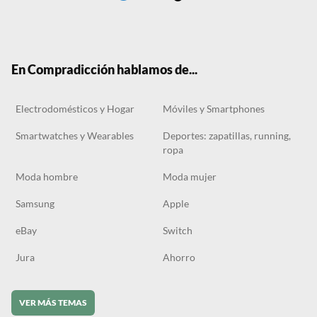
Twit
Face
Tele
RSS
Tikt
ter
boo
gra
ok
k
m
En Compradicción hablamos de...
Electrodomésticos y Hogar
Móviles y Smartphones
Smartwatches y Wearables
Deportes: zapatillas, running,
ropa
Moda hombre
Moda mujer
Samsung
Apple
eBay
Switch
Jura
Ahorro
VER MÁS TEMAS