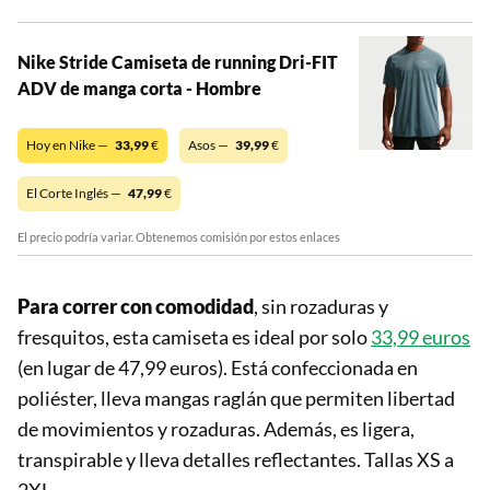
Nike Stride Camiseta de running Dri-FIT
ADV de manga corta - Hombre
Hoy en Nike —
33,99
€
Asos —
39,99
€
El Corte Inglés —
47,99
€
El precio podría variar. Obtenemos comisión por estos enlaces
Para correr con comodidad
, sin rozaduras y
fresquitos, esta camiseta es ideal por solo
33,99 euros
(en lugar de 47,99 euros). Está confeccionada en
poliéster, lleva mangas raglán que permiten libertad
de movimientos y rozaduras. Además, es ligera,
transpirable y lleva detalles reflectantes. Tallas XS a
2XL.