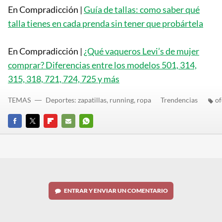
En Compradicción |
Guía de tallas: como saber qué
talla tienes en cada prenda sin tener que probártela
En Compradicción |
¿Qué vaqueros Levi’s de mujer
comprar? Diferencias entre los modelos 501, 314,
315, 318, 721, 724, 725 y más
TEMAS
Deportes: zapatillas, running, ropa
Trendencias
of
FACEBOOK
TWITTER
FLIPBOARD
E-
WHATSAPP
MAIL
ENTRAR Y ENVIAR UN COMENTARIO