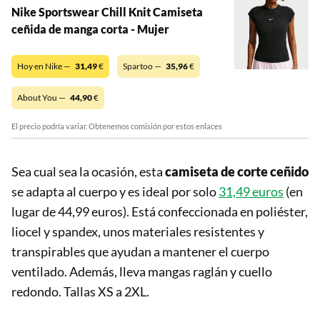
Nike Sportswear Chill Knit Camiseta
ceñida de manga corta - Mujer
Hoy en Nike —
31,49
€
Spartoo —
35,96
€
About You —
44,90
€
El precio podría variar. Obtenemos comisión por estos enlaces
Sea cual sea la ocasión, esta
camiseta de corte ceñido
se adapta al cuerpo y es ideal por solo
31,49 euros
(en
lugar de 44,99 euros). Está confeccionada en poliéster,
liocel y spandex, unos materiales resistentes y
transpirables que ayudan a mantener el cuerpo
ventilado. Además, lleva mangas raglán y cuello
redondo. Tallas XS a 2XL.