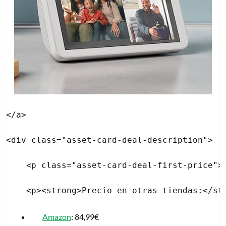
</a>

<div class="asset-card-deal-description">

    <p class="asset-card-deal-first-price">P
Amazon
: 84,99€