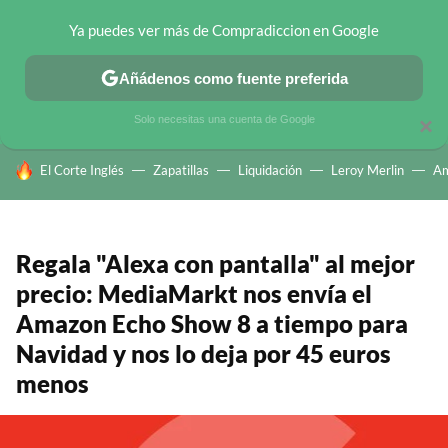
Ya puedes ver más de Compradiccion en Google
CHOLLOS TELEGRAM
OFERTAS EN MÓVILES
OFERTAS EN 
Añádenos como fuente preferida
Solo necesitas una cuenta de Google
×
HOY SE HABLA DE
El Corte Inglés
Zapatillas
Liquidación
Leroy Merlin
A
Regala "Alexa con pantalla" al mejor
precio: MediaMarkt nos envía el
Amazon Echo Show 8 a tiempo para
Navidad y nos lo deja por 45 euros
menos