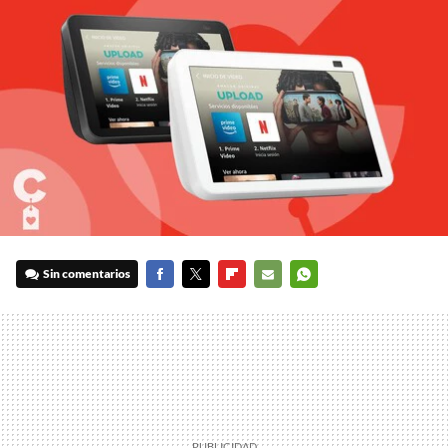
Sin comentarios
FACEBOOK
TWITTER
FLIPBOARD
E-
WHATSAPP
MAIL