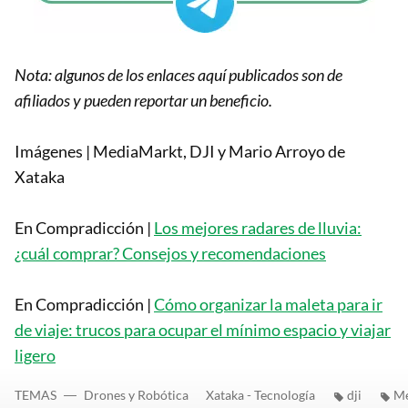
Nota: algunos de los enlaces aquí publicados son de
afiliados y pueden reportar un beneficio.
Imágenes | MediaMarkt, DJI y Mario Arroyo de
Xataka
En Compradicción |
Los mejores radares de lluvia:
¿cuál comprar? Consejos y recomendaciones
En Compradicción |
Cómo organizar la maleta para ir
de viaje: trucos para ocupar el mínimo espacio y viajar
ligero
TEMAS
Drones y Robótica
Xataka - Tecnología
dji
Me