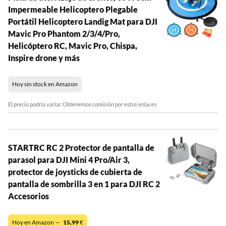
Impermeable Helicoptero Plegable
Portátil Helicoptero Landig Mat para DJI
Mavic Pro Phantom 2/3/4/Pro,
Helicóptero RC, Mavic Pro, Chispa,
Inspire drone y más
Hoy sin stock en Amazon
El precio podría variar. Obtenemos comisión por estos enlaces
STARTRC RC 2 Protector de pantalla de
parasol para DJI Mini 4 Pro/Air 3,
protector de joysticks de cubierta de
pantalla de sombrilla 3 en 1 para DJI RC 2
Accesorios
Hoy en Amazon —
15,99
€