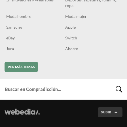
ropa
Moda hombre
Moda mujer
Samsung
Apple
eBay
Switch
Jura
Ahorro
VER MÁS TEMAS
BUSCA
SUBIR