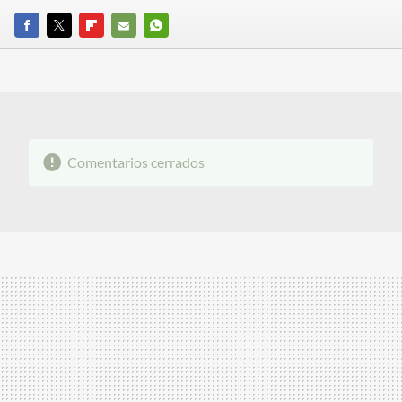
FACEBOOK
TWITTER
FLIPBOARD
E-
WHATSAPP
MAIL
Comentarios cerrados