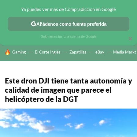
Ya puedes ver más de Compradiccion en Google
CHOLLOS TELEGRAM
OFERTAS EN MÓVILES
OFERTAS EN 
Añádenos como fuente preferida
Solo necesitas una cuenta de Google
×
HOY SE HABLA DE
Gaming
El Corte Inglés
Zapatillas
eBay
Media Markt
Este dron DJI tiene tanta autonomía y
calidad de imagen que parece el
helicóptero de la DGT