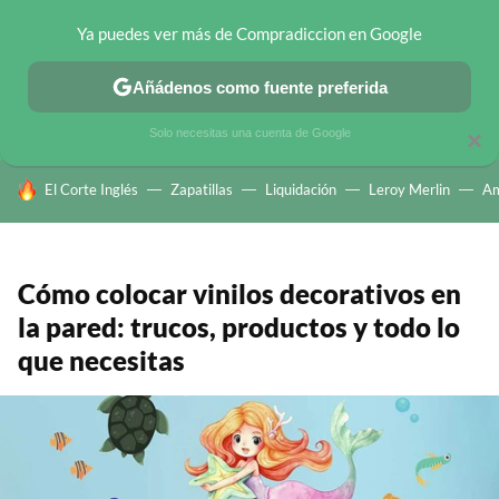
Ya puedes ver más de Compradiccion en Google
CHOLLOS TELEGRAM
OFERTAS EN MÓVILES
OFERTAS EN 
Añádenos como fuente preferida
Solo necesitas una cuenta de Google
×
HOY SE HABLA DE
El Corte Inglés
Zapatillas
Liquidación
Leroy Merlin
A
Cómo colocar vinilos decorativos en
la pared: trucos, productos y todo lo
que necesitas