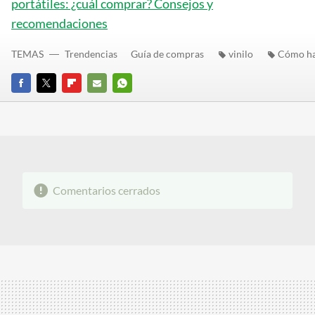
portátiles: ¿cuál comprar? Consejos y
recomendaciones
TEMAS
Trendencias
Guía de compras
vinilo
Cómo h
FACEBOOK
TWITTER
FLIPBOARD
E-
WHATSAPP
MAIL
Comentarios cerrados