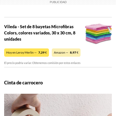
Vileda - Set de 8 bayetas Microfibras
Colors, colores variados, 30 x 30 cm, 8
unidades
Hoy en Leroy Merlin —
7,29
€
Amazon —
8,97
€
El precio podría variar. Obtenemos comisión por estos enlaces
Cinta de carrocero