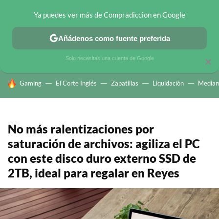
Ya puedes ver más de Compradiccion en Google
CHOLLOS TELEGRAM
OFERTAS EN MÓVILES
OFERTAS EN 
Añádenos como fuente preferida
Solo necesitas una cuenta de Google
×
HOY SE HABLA DE
Gaming
El Corte Inglés
Zapatillas
Liquidación
Mediam
No más ralentizaciones por
saturación de archivos: agiliza el PC
con este disco duro externo SSD de
2TB, ideal para regalar en Reyes