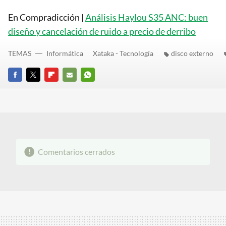
En Compradicción |
Análisis Haylou S35 ANC: buen
diseño y cancelación de ruido a precio de derribo
TEMAS
Informática
Xataka - Tecnología
disco externo
FACEBOOK
TWITTER
FLIPBOARD
E-
WHATSAPP
MAIL
Comentarios cerrados