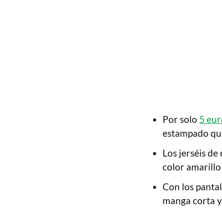
Por solo
5 eur
estampado que
Los jerséis de
color amarillo 
Con los panta
manga corta y 