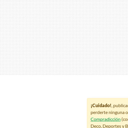
¡Cuidado!
, public
perderte ninguna o
Compradicción
(co
Deco, Deportes y Be