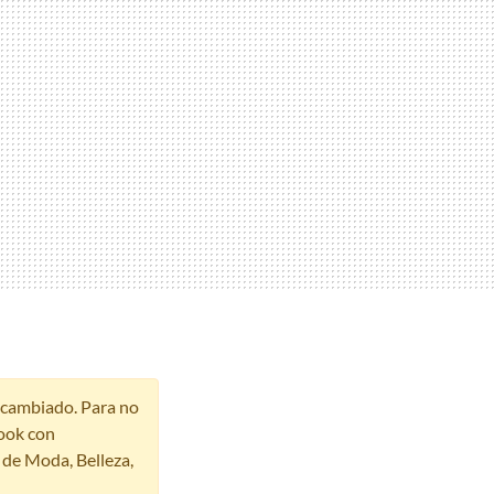
r cambiado. Para no
ook con
s de Moda, Belleza,