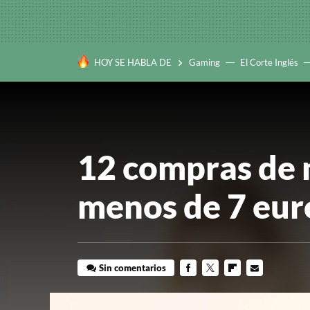
HOY SE HABLA DE
Gaming
El Corte Inglés
12 compras de 
menos de 7 eur
Sin comentarios
FACEBOOK
TWITTER
FLIPBOARD
E-
MAIL