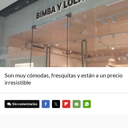
Son muy cómodas, fresquitas y están a un precio
irresistible
Sin comentarios
FACEBOOK
TWITTER
FLIPBOARD
E-
WHATSAPP
MAIL