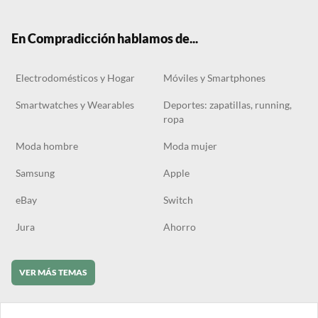
ter
boo
gra
ok
k
m
En Compradicción hablamos de...
Electrodomésticos y Hogar
Móviles y Smartphones
Smartwatches y Wearables
Deportes: zapatillas, running,
ropa
Moda hombre
Moda mujer
Samsung
Apple
eBay
Switch
Jura
Ahorro
VER MÁS TEMAS