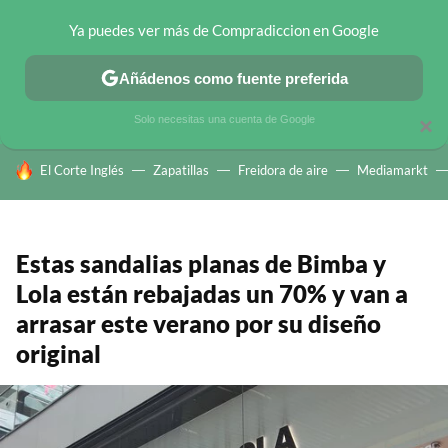
Ya puedes ver más de Compradiccion en Google
CHOLLOS TELEGRAM
OFERTAS EN MÓVILES
OFERTAS EN 
Añádenos como fuente preferida
Solo necesitas una cuenta de Google
×
HOY SE HABLA DE
El Corte Inglés
Zapatillas
Freidora de aire
Mediamarkt
Estas sandalias planas de Bimba y
Lola están rebajadas un 70% y van a
arrasar este verano por su diseño
original