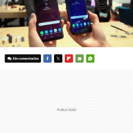
Sin comentarios
FACEBOOK
TWITTER
FLIPBOARD
E-
WHATSAPP
MAIL