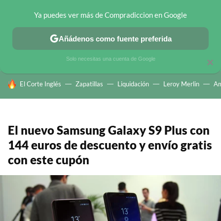
Ya puedes ver más de Compradiccion en Google
CHOLLOS TELEGRAM
OFERTAS EN MÓVILES
OFERTAS EN 
Añádenos como fuente preferida
Solo necesitas una cuenta de Google
×
HOY SE HABLA DE
El Corte Inglés
Zapatillas
Liquidación
Leroy Merlin
A
El nuevo Samsung Galaxy S9 Plus con
144 euros de descuento y envío gratis
con este cupón