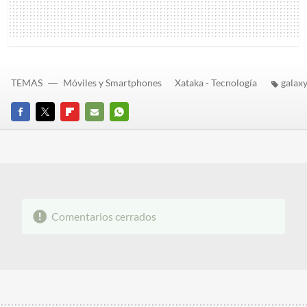
TEMAS
Móviles y Smartphones
Xataka - Tecnología
galax
FACEBOOK
TWITTER
FLIPBOARD
E-
WHATSAPP
MAIL
Comentarios cerrados