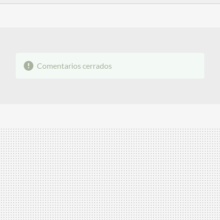
FACEBOOK
TWITTER
FLIPBOARD
E-
WHATSAPP
MAIL
Comentarios cerrados