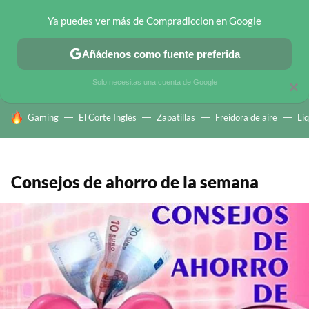
Ya puedes ver más de Compradiccion en Google
CHOLLOS TELEGRAM
OFERTAS EN MÓVILES
OFERTAS EN 
Añádenos como fuente preferida
Solo necesitas una cuenta de Google
×
HOY SE HABLA DE
Gaming
El Corte Inglés
Zapatillas
Freidora de aire
Li
Consejos de ahorro de la semana