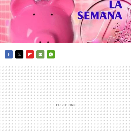
FACEBOOK
TWITTER
FLIPBOARD
E-
WHATSAPP
MAIL