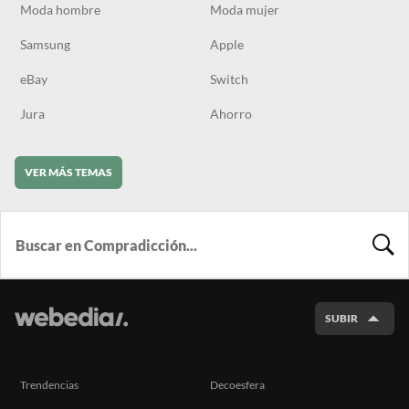
Moda hombre
Moda mujer
Samsung
Apple
eBay
Switch
Jura
Ahorro
VER MÁS TEMAS
BUSCA
SUBIR
Trendencias
Decoesfera