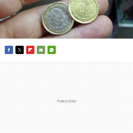
FACEBOOK
TWITTER
FLIPBOARD
E-
WHATSAPP
MAIL