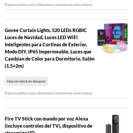
El precio podría variar. Obtenemos comisión por estos enlaces
Govee Curtain Lights, 520 LEDs RGBIC
Luces de Navidad, Luces LED WiFi
Inteligentes para Cortinas de Exterior,
Modo DIY, IP65 Impermeable, Luces que
Cambian de Color para Dormitorio, Salón
(1.5×2m)
Hoy sin stock en Amazon
El precio podría variar. Obtenemos comisión por estos enlaces
Fire TV Stick con mando por voz Alexa
(incluye controles del TV), dispositivo de
streaming HD