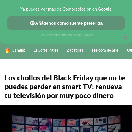
Ya puedes ver más de Compradiccion en Google
CHOLLOS TELEGRAM
OFERTAS EN MÓVILES
OFERTAS EN 
Añádenos como fuente preferida
Solo necesitas una cuenta de Google
×
HOY SE HABLA DE
Gaming
El Corte Inglés
Zapatillas
Freidora de aire
Ou
Los chollos del Black Friday que no te
puedes perder en smart TV: renueva
tu televisión por muy poco dinero