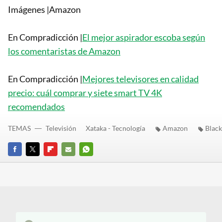
Imágenes |Amazon
En Compradicción |
El mejor aspirador escoba según
los comentaristas de Amazon
En Compradicción |
Mejores televisores en calidad
precio: cuál comprar y siete smart TV 4K
recomendados
TEMAS
Televisión
Xataka - Tecnología
Amazon
Black
FACEBOOK
TWITTER
FLIPBOARD
E-
WHATSAPP
MAIL