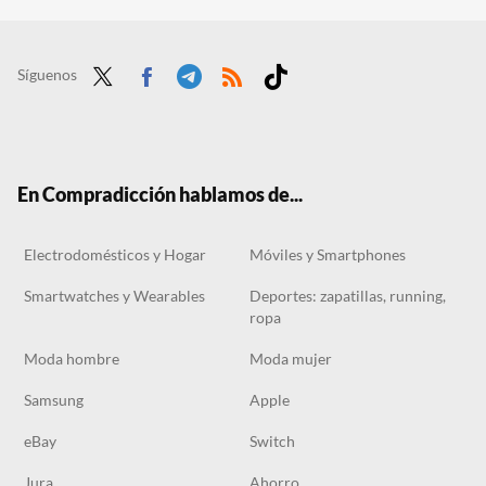
Se acabó pagar una pasta por cambiar de tele: El Corte Inglés está liquidando esta Haier de 55 pulgadas y panel Mini LED
Análisis Acemagix LX15, el portátil barato para los que no exigen demasiado a su equipo
Síguenos
Twit
Face
Tele
RSS
Tikt
ter
boo
gra
ok
k
m
En Compradicción hablamos de...
Electrodomésticos y Hogar
Móviles y Smartphones
Smartwatches y Wearables
Deportes: zapatillas, running,
ropa
Moda hombre
Moda mujer
Samsung
Apple
eBay
Switch
Jura
Ahorro