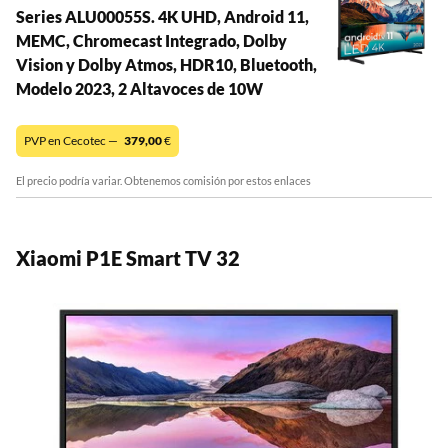
Series ALU00055S. 4K UHD, Android 11,
MEMC, Chromecast Integrado, Dolby
Vision y Dolby Atmos, HDR10, Bluetooth,
Modelo 2023, 2 Altavoces de 10W
PVP en Cecotec —
379,00
€
El precio podría variar. Obtenemos comisión por estos enlaces
Xiaomi P1E Smart TV 32