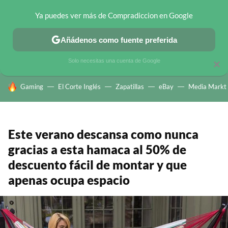
Ya puedes ver más de Compradiccion en Google
CHOLLOS TELEGRAM
OFERTAS EN MÓVILES
OFERTAS EN 
Añádenos como fuente preferida
Solo necesitas una cuenta de Google
×
HOY SE HABLA DE
Gaming
El Corte Inglés
Zapatillas
eBay
Media Markt
Este verano descansa como nunca
gracias a esta hamaca al 50% de
descuento fácil de montar y que
apenas ocupa espacio