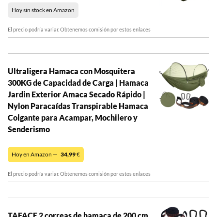
Hoy sin stock en Amazon
El precio podría variar. Obtenemos comisión por estos enlaces
Ultraligera Hamaca con Mosquitera
300KG de Capacidad de Carga | Hamaca
Jardin Exterior Amaca Secado Rápido |
Nylon Paracaídas Transpirable Hamaca
Colgante para Acampar, Mochilero y
Senderismo
Hoy en Amazon —
34,99
€
El precio podría variar. Obtenemos comisión por estos enlaces
TAFACE 2 correas de hamaca de 200 cm,