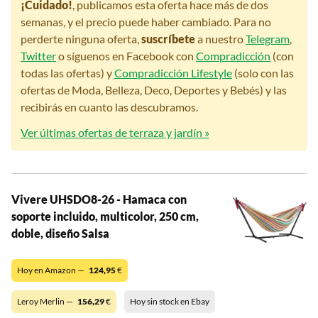
¡Cuidado!
, publicamos esta oferta hace más de dos
semanas, y el precio puede haber cambiado. Para no
perderte ninguna oferta,
suscríbete
a nuestro
Telegram
,
Twitter
o síguenos en Facebook con
Compradicción
(con
todas las ofertas) y
Compradicción Lifestyle
(solo con las
ofertas de Moda, Belleza, Deco, Deportes y Bebés) y las
recibirás en cuanto las descubramos.
Ver últimas ofertas de terraza y jardín »
Vivere UHSDO8-26 - Hamaca con
soporte incluido, multicolor, 250 cm,
doble, diseño Salsa
Hoy en Amazon —
124,95
€
Leroy Merlin —
156,29
€
Hoy sin stock en Ebay