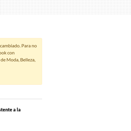
r cambiado. Para no
ook con
s de Moda, Belleza,
tente a la