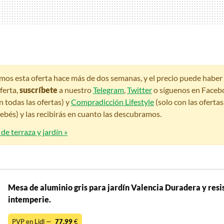
amos esta oferta hace más de dos semanas, y el precio puede habe
ferta,
suscríbete
a nuestro
Telegram
,
Twitter
o síguenos en Faceb
n todas las ofertas) y
Compradicción Lifestyle
(solo con las oferta
bés) y las recibirás en cuanto las descubramos.
de terraza y jardín »
Mesa de aluminio gris para jardín Valencia Duradera y resis
intemperie.
PVP en Lidl —
77,99
€