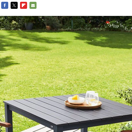
FACEBOOK
TWITTER
FLIPBOARD
E-
MAIL