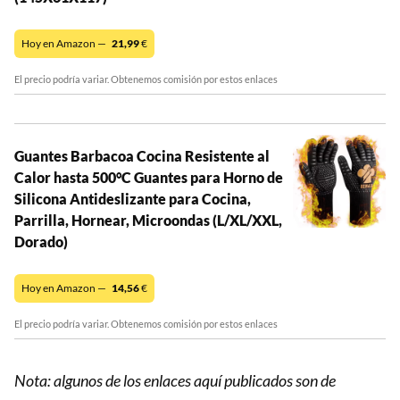
Hoy en Amazon —
21,99
€
El precio podría variar. Obtenemos comisión por estos enlaces
Guantes Barbacoa Cocina Resistente al
Calor hasta 500°C Guantes para Horno de
Silicona Antideslizante para Cocina,
Parrilla, Hornear, Microondas (L/XL/XXL,
Dorado)
Hoy en Amazon —
14,56
€
El precio podría variar. Obtenemos comisión por estos enlaces
Nota: algunos de los enlaces aquí publicados son de