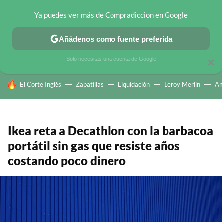
Ya puedes ver más de Compradiccion en Google
CHOLLOS TELEGRAM
OFERTAS EN MÓVILES
OFERTAS EN 
Añádenos como fuente preferida
Solo necesitas una cuenta de Google
×
HOY SE HABLA DE
El Corte Inglés
Zapatillas
Liquidación
Leroy Merlin
A
Ikea reta a Decathlon con la barbacoa
portátil sin gas que resiste años
costando poco dinero