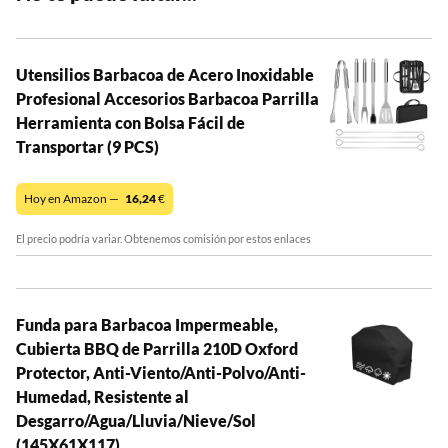
Utensilios Barbacoa de Acero Inoxidable
Profesional Accesorios Barbacoa Parrilla
Herramienta con Bolsa Fácil de
Transportar (9 PCS)
Hoy en Amazon —
16,24
€
El precio podría variar. Obtenemos comisión por estos enlaces
Funda para Barbacoa Impermeable,
Cubierta BBQ de Parrilla 210D Oxford
Protector, Anti-Viento/Anti-Polvo/Anti-
Humedad, Resistente al
Desgarro/Agua/Lluvia/Nieve/Sol
(145X61X117)