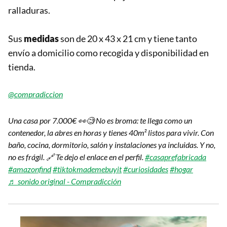
ralladuras.
Sus
medidas
son de 20 x 43 x 21 cm y tiene tanto
envío a domicilio como recogida y disponibilidad en
tienda.
@compradiccion
Una casa por 7.000€ 👀🧐 No es broma: te llega como un
contenedor, la abres en horas y tienes 40m² listos para vivir. Con
baño, cocina, dormitorio, salón y instalaciones ya incluidas. Y no,
no es frágil. 🔗 Te dejo el enlace en el perfil.
#casaprefabricada
#amazonfind
#tiktokmademebuyit
#curiosidades
#hogar
♬ sonido original - Compradicción