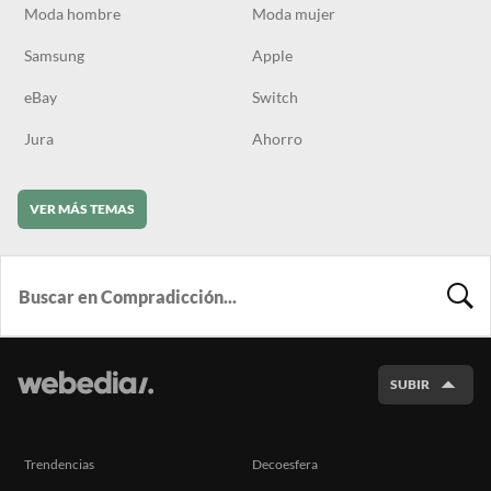
Moda hombre
Moda mujer
Samsung
Apple
eBay
Switch
Jura
Ahorro
VER MÁS TEMAS
BUSCA
SUBIR
Trendencias
Decoesfera