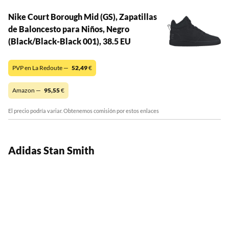
Nike Court Borough Mid (GS), Zapatillas
de Baloncesto para Niños, Negro
(Black/Black-Black 001), 38.5 EU
PVP en La Redoute —
52,49
€
Amazon —
95,55
€
El precio podría variar. Obtenemos comisión por estos enlaces
Adidas Stan Smith