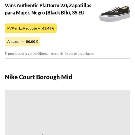
Vans Authentic Platform 2.0, Zapatillas
para Mujer, Negro (Black Blk), 35 EU
PVP en La Redoute —
63,48
€
Amazon —
80,00
€
El precio podría variar. Obtenemos comisión por estos enlaces
Nike Court Borough Mid