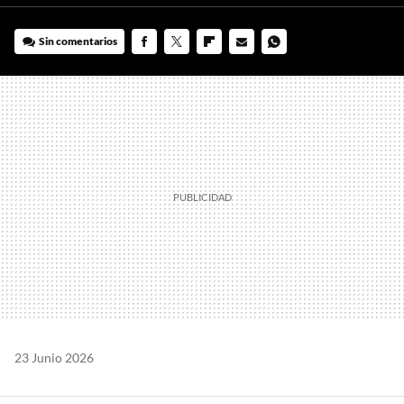
Sin comentarios
FACEBOOK
TWITTER
FLIPBOARD
E-
WHATSAPP
MAIL
23 Junio 2026