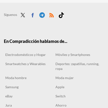
El Corte Inglés lanza en su outlet una liquidación de ventiladores con hasta un 70% de descuento en plena ola de calor
Carrefour comienza la semana liquidando el ventilador sin aspas con pantalla táctil y modo silencioso por menos de 95 euros
Síguenos
Twit
Face
Tele
RSS
Tikt
ter
boo
gra
ok
k
m
En Compradicción hablamos de...
Electrodomésticos y Hogar
Móviles y Smartphones
Smartwatches y Wearables
Deportes: zapatillas, running,
ropa
Moda hombre
Moda mujer
Samsung
Apple
eBay
Switch
Jura
Ahorro