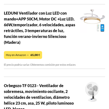
LEDUNI Ventilador con Luz LED con
mando+APP 50CM, Motor DC +Luz LED,
66W,temporizador, 6 velocidades, aspas
retráctiles, 3 temperaturas de luz,
función verano-invierno Silencioso
(Madera)
Hoy en Amazon —
65,00
€
El precio podría variar. Obtenemos comisión por estos enlaces
Orbegozo TF 0123 - Ventilador de
sobremesa, movimiento oscilante, 2
velocidades de ventilacion, diámetro
hélice 23 cm, asa, 25 W, piloto luminoso
LED, blanco