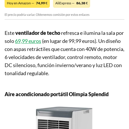
Hoy en Amazon —
74,99
€
AliExpress —
86,38
€
El precio podría variar. Obtenemos comisión por estos enlaces
Este
ventilador de techo
refresca e ilumina la sala por
solo
69,99 euros
(en lugar de 99,99 euros). Un diseño
con aspas retráctiles que cuenta con 40W de potencia,
6 velocidades de ventilador, control remoto, motor
DC silencioso, función invierno/verano y luz LED con
tonalidad regulable.
Aire acondicionado portátil
Olimpia Splendid