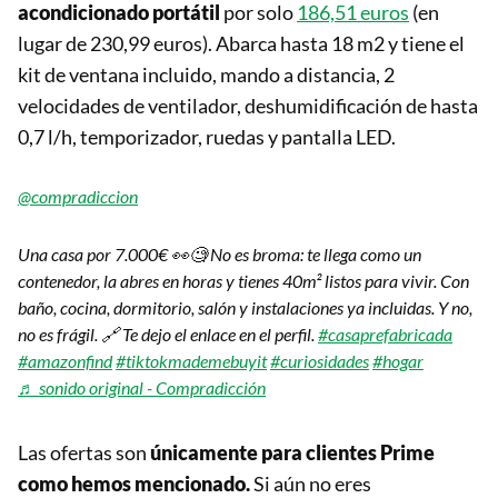
acondicionado portátil
por solo
186,51 euros
(en
lugar de 230,99 euros). Abarca hasta 18 m2 y tiene el
kit de ventana incluido, mando a distancia, 2
velocidades de ventilador, deshumidificación de hasta
0,7 l/h, temporizador, ruedas y pantalla LED.
@compradiccion
Una casa por 7.000€ 👀🧐 No es broma: te llega como un
contenedor, la abres en horas y tienes 40m² listos para vivir. Con
baño, cocina, dormitorio, salón y instalaciones ya incluidas. Y no,
no es frágil. 🔗 Te dejo el enlace en el perfil.
#casaprefabricada
#amazonfind
#tiktokmademebuyit
#curiosidades
#hogar
♬ sonido original - Compradicción
Las ofertas son
únicamente para clientes Prime
como hemos mencionado.
Si aún no eres