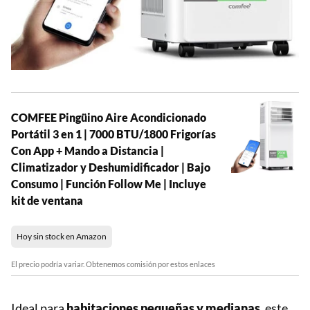
COMFEE Pingüino Aire Acondicionado
Portátil 3 en 1 | 7000 BTU/1800 Frigorías
Con App + Mando a Distancia |
Climatizador y Deshumidificador | Bajo
Consumo | Función Follow Me | Incluye
kit de ventana
Hoy sin stock en Amazon
El precio podría variar. Obtenemos comisión por estos enlaces
Ideal para
habitaciones pequeñas y medianas
, este