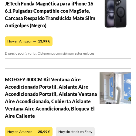
JETech Funda Magnética para iPhone 16
6,1 Pulgadas Compatible con MagSafe,
Carcasa Respaldo Translúcida Mate Slim
Antigolpes (Negro)
Hoy en Amazon —
13,99
€
El precio podría variar. Obtenemos comisión por estos enlaces
MOEGFY 400CM Kit Ventana Aire
Acondicionado Portatil, Aislante Aire
Acondicionado Portatil, Aislante Ventana
Aire Acondicionado, Cubierta Aislante
Ventana Aire Acondicionado, Bloquea El
Aire Caliente
Hoy en Amazon —
25,99
€
Hoy sin stock en Ebay