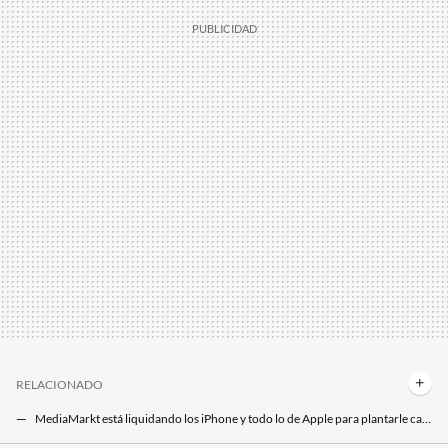
RELACIONADO
MediaMarkt está liquidando los iPhone y todo lo de Apple para plantarle cara a Amazon: la oportunidad de oro para cambiar de móvil