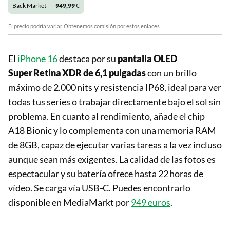
Back Market —
949,99
€
El precio podría variar. Obtenemos comisión por estos enlaces
El
iPhone 16
destaca por su
pantalla OLED
Super Retina XDR de 6,1 pulgadas
con un brillo
máximo de 2.000 nits y resistencia IP68, ideal para ver
todas tus series o trabajar directamente bajo el sol sin
problema. En cuanto al rendimiento, añade el chip
A18 Bionic y lo complementa con una memoria RAM
de 8GB, capaz de ejecutar varias tareas a la vez incluso
aunque sean más exigentes. La calidad de las fotos es
espectacular y su batería ofrece hasta 22 horas de
vídeo. Se carga vía USB‑C. Puedes encontrarlo
disponible en MediaMarkt por
949 euros
.