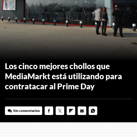
Los cinco mejores chollos que
MediaMarkt está utilizando para
contratacar al Prime Day
Sin comentarios
FACEBOOK
TWITTER
FLIPBOARD
E-
WHATSAPP
MAIL