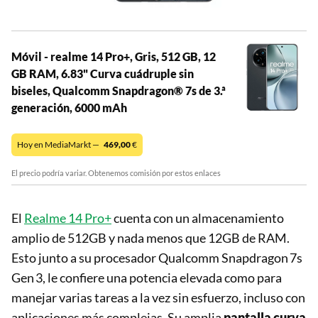
Móvil - realme 14 Pro+, Gris, 512 GB, 12
GB RAM, 6.83" Curva cuádruple sin
biseles, Qualcomm Snapdragon® 7s de 3.ª
generación, 6000 mAh
Hoy en MediaMarkt —
469,00
€
El precio podría variar. Obtenemos comisión por estos enlaces
El
Realme 14 Pro+
cuenta con un almacenamiento
amplio de 512GB y nada menos que 12GB de RAM.
Esto junto a su procesador Qualcomm Snapdragon 7s
Gen 3, le confiere una potencia elevada como para
manejar varias tareas a la vez sin esfuerzo, incluso con
aplicaciones más complejas. Su amplia
pantalla curva