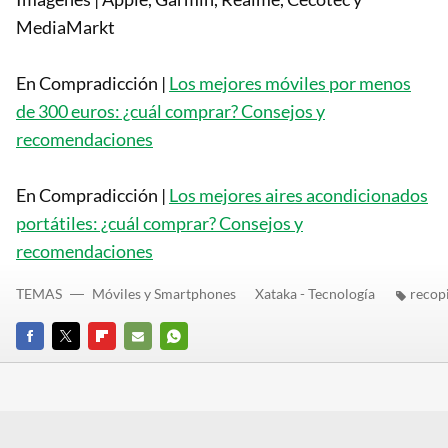
MediaMarkt
En Compradicción |
Los mejores móviles por menos
de 300 euros: ¿cuál comprar? Consejos y
recomendaciones
En Compradicción |
Los mejores aires acondicionados
portátiles: ¿cuál comprar? Consejos y
recomendaciones
TEMAS
Móviles y Smartphones
Xataka - Tecnología
recopi
FACEBOOK
TWITTER
FLIPBOARD
E-
WHATSAPP
MAIL