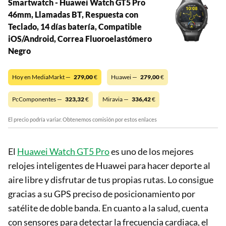
Smartwatch - Huawei Watch GT5 Pro
46mm, Llamadas BT, Respuesta con
Teclado, 14 días batería, Compatible
iOS/Android, Correa Fluoroelastómero
Negro
Hoy en MediaMarkt —
279,00
€
Huawei —
279,00
€
PcComponentes —
323,32
€
Miravia —
336,42
€
El precio podría variar. Obtenemos comisión por estos enlaces
El
Huawei Watch GT5 Pro
es uno de los mejores
relojes inteligentes de Huawei para hacer deporte al
aire libre y disfrutar de tus propias rutas. Lo consigue
gracias a su GPS preciso de posicionamiento por
satélite de doble banda. En cuanto a la salud, cuenta
con sensores para detectar la frecuencia cardiaca, el