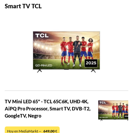
Smart TV TCL
TV Mini LED 65" - TCL 65C6K, UHD 4K,
AiPQ Pro Processor, Smart TV, DVB-T2,
GoogleTV, Negro
Hoy en MediaMarkt —
649,00
€