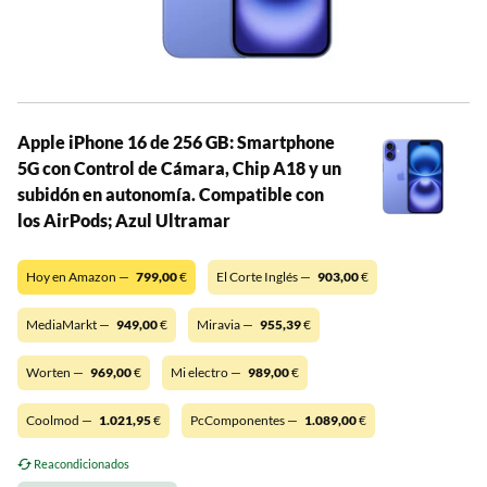
Apple iPhone 16 de 256 GB: Smartphone
5G con Control de Cámara, Chip A18 y un
subidón en autonomía. Compatible con
los AirPods; Azul Ultramar
Hoy en Amazon —
799,00
€
El Corte Inglés —
903,00
€
MediaMarkt —
949,00
€
Miravia —
955,39
€
Worten —
969,00
€
Mi electro —
989,00
€
Coolmod —
1.021,95
€
PcComponentes —
1.089,00
€
Reacondicionados