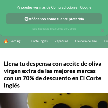
Ya puedes ver más de Compradiccion en Google
CHOLLOS TELEGRAM
OFERTAS EN MÓVILES
OFERTAS EN 
Añádenos como fuente preferida
Solo necesitas una cuenta de Google
×
HOY SE HABLA DE
Gaming
El Corte Inglés
Zapatillas
Freidora de aire
Ou
Llena tu despensa con aceite de oliva
virgen extra de las mejores marcas
con un 70% de descuento en El Corte
Inglés