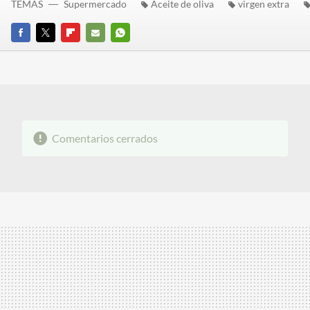
TEMAS
Supermercado
Aceite de oliva
virgen extra
FACEBOOK
TWITTER
FLIPBOARD
E-
WHATSAPP
MAIL
Comentarios cerrados