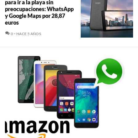
para ir a la playa sin
preocupaciones: WhatsApp
y Google Maps por 28,87
euros
COMENTARIOS
0
HACE 5 AÑOS