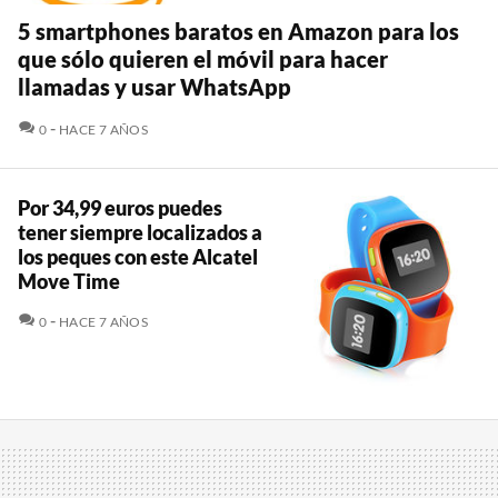
5 smartphones baratos en Amazon para los
que sólo quieren el móvil para hacer
llamadas y usar WhatsApp
COMENTARIOS
0
HACE 7 AÑOS
Por 34,99 euros puedes
tener siempre localizados a
los peques con este Alcatel
Move Time
COMENTARIOS
0
HACE 7 AÑOS