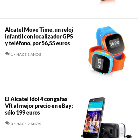
Alcatel Move Time, un reloj
infantil con localizador GPS
y teléfono, por 56,55 euros
COMENTARIOS
1
HACE 9 AÑOS
El Alcatel Idol 4 con gafas
VR al mejor precio en eBay:
sólo 199 euros
COMENTARIOS
0
HACE 9 AÑOS