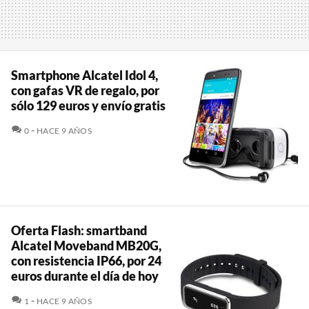
Smartphone Alcatel Idol 4,
con gafas VR de regalo, por
sólo 129 euros y envío gratis
COMENTARIOS
0
HACE 9 AÑOS
Oferta Flash: smartband
Alcatel Moveband MB20G,
con resistencia IP66, por 24
euros durante el día de hoy
COMENTARIOS
1
HACE 9 AÑOS