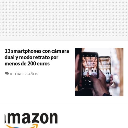
13 smartphones con cámara
dual y modo retrato por
menos de 200 euros
COMENTARIOS
0
HACE 8 AÑOS