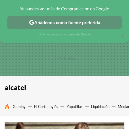
Ya puedes ver más de Compradiccion en Google
CHOLLOS TELEGRAM
OFERTAS EN MÓVILES
OFERTAS EN 
Añádenos como fuente preferida
Solo necesitas una cuenta de Google
×
alcatel
HOY SE HABLA DE
Gaming
El Corte Inglés
Zapatillas
Liquidación
Media