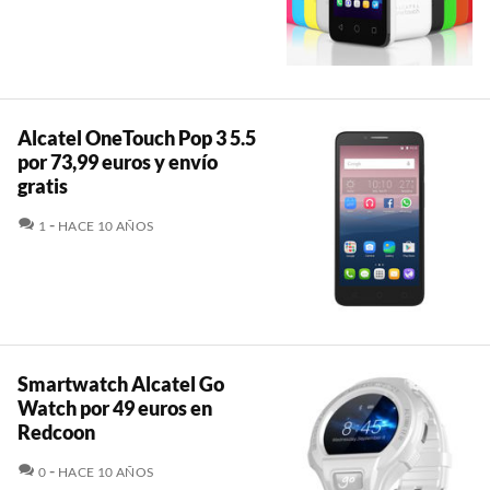
Alcatel OneTouch Pop 3 5.5
por 73,99 euros y envío
gratis
COMENTARIOS
1
HACE 10 AÑOS
Smartwatch Alcatel Go
Watch por 49 euros en
Redcoon
COMENTARIOS
0
HACE 10 AÑOS