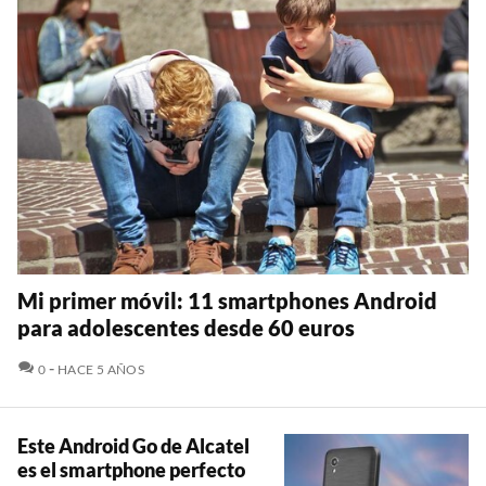
Mi primer móvil: 11 smartphones Android
para adolescentes desde 60 euros
COMENTARIOS
0
HACE 5 AÑOS
Este Android Go de Alcatel
es el smartphone perfecto