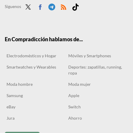
Síguenos
Twit
Face
Tele
RSS
Tikt
ter
boo
gra
ok
k
m
En Compradicción hablamos de...
Electrodomésticos y Hogar
Móviles y Smartphones
Smartwatches y Wearables
Deportes: zapatillas, running,
ropa
Moda hombre
Moda mujer
Samsung
Apple
eBay
Switch
Jura
Ahorro